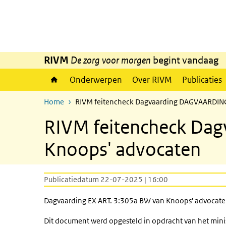
Overslaan en naar de inhoud gaan
Direct naar de hoofdnavigatie
RIVM
De zorg voor morgen
begint vandaag
Onderwerpen
Over RIVM
Publicaties
Home
RIVM feitencheck Dagvaarding DAGVAARDING
RIVM feitencheck Da
Knoops' advocaten
Publicatiedatum 22-07-2025 | 16:00
Dagvaarding EX ART. 3:305a BW van Knoops' advocate
Dit document werd opgesteld in opdracht van het minis