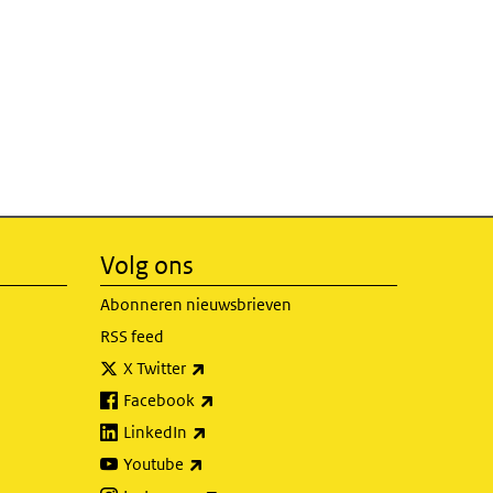
Volg ons
Abonneren nieuwsbrieven
RSS feed
(externe link)
X Twitter
(externe link)
Facebook
(externe link)
LinkedIn
(externe link)
Youtube