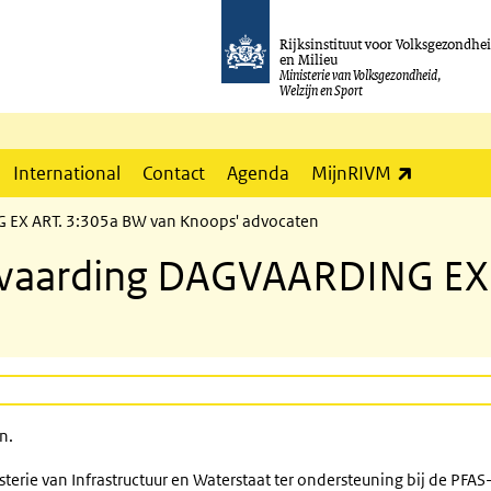
Rijksinstituut voor Volksgezondhe
en Milieu
Ministerie van Volksgezondheid,
Welzijn en Sport
(externe l
International
Contact
Agenda
MijnRIVM
 EX ART. 3:305a BW van Knoops' advocaten
gvaarding DAGVAARDING EX
n.
terie van Infrastructuur en Waterstaat ter ondersteuning bij de PFA