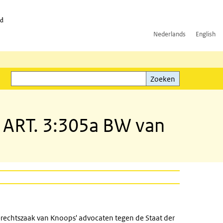
id
Nederlands
English
Zoeken
ink)
Zoeken
 ART. 3:305a BW van
S-rechtszaak van Knoops' advocaten tegen de Staat der