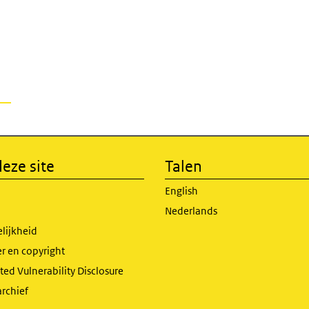
eze site
Talen
English
Nederlands
lijkheid
r en copyright
ed Vulnerability Disclosure
archief