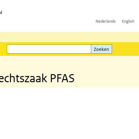
id
Nederlands
English
Zoeken
ink)
Zoeken
echtszaak PFAS