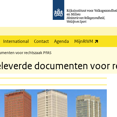
Rijksinstituut voor Volksgezondhe
en Milieu
Ministerie van Volksgezondheid,
Welzijn en Sport
(externe l
International
Contact
Agenda
MijnRIVM
umenten voor rechtszaak PFAS
eleverde documenten voor r