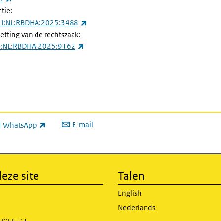
tie:
(externe link)
ECLI:NL:RBDHA:2025:3488
zetting van de rechtszaak:
(externe link)
CLI:NL:RBDHA:2025:9162
E-mail
WhatsApp
xterne link)
eze site
Talen
English
Nederlands