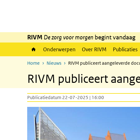
Overslaan en naar de inhoud gaan
Direct naar de hoofdnavigatie
RIVM
De zorg voor morgen
begint vandaag
Onderwerpen
Over RIVM
Publicaties
Home
Nieuws
RIVM publiceert aangeleverde doc
RIVM publiceert aang
Publicatiedatum 22-07-2025 | 16:00