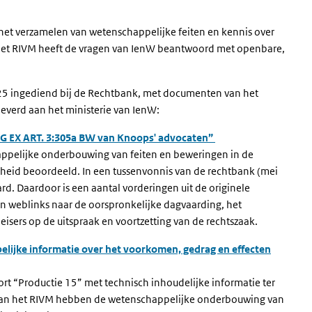
 het verzamelen van wetenschappelijke feiten en kennis over
Het RIVM heeft de vragen van IenW beantwoord met openbare,
2025 ingediend bij de Rechtbank, met documenten van het
verd aan het ministerie van IenW:
 EX ART. 3:305a BW van Knoops' advocaten”
ppelijke onderbouwing van feiten en beweringen in de
istheid beoordeeld. In een tussenvonnis van de rechtbank (mei
ard. Daardoor is een aantal vorderingen uit de originele
an weblinks naar de oorspronkelijke dagvaarding, het
eisers op de uitspraak en voortzetting van de rechtszaak.
lijke informatie over het voorkomen, gedrag en effecten
rt “Productie 15” met technisch inhoudelijke informatie ter
van het RIVM hebben de wetenschappelijke onderbouwing van