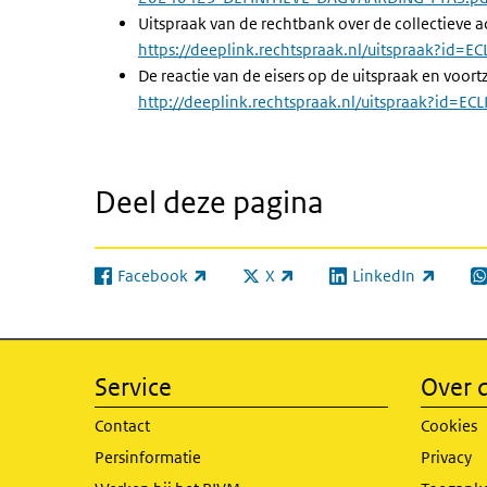
Uitspraak van de rechtbank over de collectieve ac
https://deeplink.rechtspraak.nl/uitspraak?id=
De reactie van de eisers op de uitspraak en voort
http://deeplink.rechtspraak.nl/uitspraak?id=E
Deel deze pagina
Facebook
X
LinkedIn
(externe link)
(externe link)
(externe link)
(e
Service
Over d
Contact
Cookies
Persinformatie
Privacy