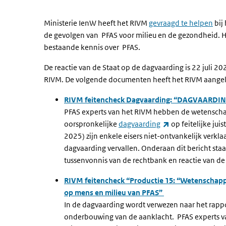
Ministerie IenW heeft het RIVM
gevraagd te helpen
bij
de gevolgen van PFAS voor milieu en de gezondheid. 
bestaande kennis over PFAS.
De reactie van de Staat op de dagvaarding is 22 juli 
RIVM. De volgende documenten heeft het RIVM aangele
RIVM feitencheck Dagvaarding: “DAGVAARDING
PFAS experts van het RIVM hebben de wetenscha
(externe link)
oorspronkelijke
dagvaarding
op feitelijke ju
2025) zijn enkele eisers niet-ontvankelijk verkla
dagvaarding vervallen. Onderaan dit bericht sta
tussenvonnis van de rechtbank en reactie van de 
RIVM feitencheck “Productie 15: “Wetenschappe
op mens en milieu van PFAS”
In de dagvaarding wordt verwezen naar het rappo
onderbouwing van de aanklacht. PFAS experts 