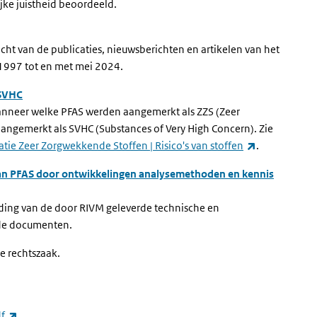
ijke juistheid beoordeeld.
cht van de publicaties, nieuwsberichten en artikelen van het
 1997 tot en met mei 2024.
 SVHC
 wanneer welke PFAS werden aangemerkt als ZZS (Zeer
ngemerkt als SVHC (Substances of Very High Concern). Zie
(externe link
catie Zeer Zorgwekkende Stoffen | Risico's van stoffen
.
 van PFAS door ontwikkelingen analysemethoden en kennis
iding van de door RIVM geleverde technische en
de documenten.
e rechtszaak.
(externe link)
f