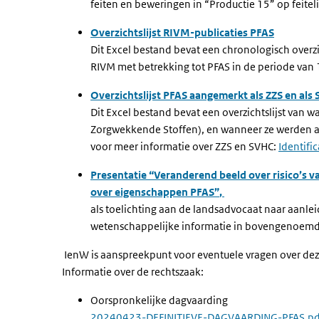
feiten en beweringen in “Productie 15” op feitel
Overzichtslijst RIVM-publicaties PFAS
Dit Excel bestand bevat een chronologisch overzi
RIVM met betrekking tot PFAS in de periode van
Overzichtslijst PFAS aangemerkt als ZZS en als
Dit Excel bestand bevat een overzichtslijst van
Zorgwekkende Stoffen), en wanneer ze werden aa
voor meer informatie over ZZS en SVHC:
Identifi
Presentatie “Veranderend beeld over risico’s
over eigenschappen PFAS”
,
als toelichting aan de landsadvocaat naar aanle
wetenschappelijke informatie in bovengenoem
IenW is aanspreekpunt voor eventuele vragen over dez
Informatie over de rechtszaak:
Oorspronkelijke dagvaarding
20240423-DEFINITIEVE-DAGVAARDING-PFAS.pd