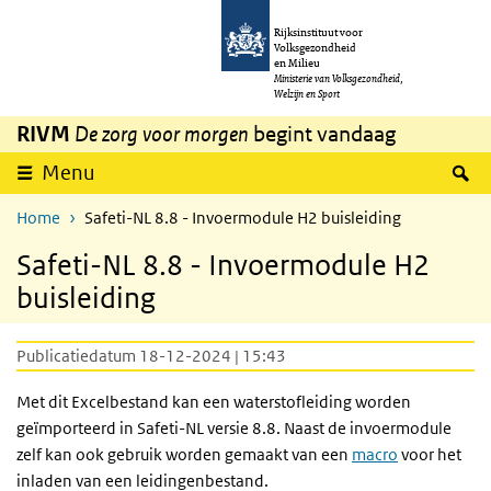
Overslaan en naar de inhoud gaan
Direct naar de hoofdnavigatie
Rijksinstituut voor
Volksgezondheid
en Milieu
Ministerie van Volksgezondheid,
Welzijn en Sport
RIVM
De zorg voor morgen
begint vandaag
Z
Menu
Home
Safeti-NL 8.8 - Invoermodule H2 buisleiding
Safeti-NL 8.8 - Invoermodule H2
buisleiding
Publicatiedatum 18-12-2024 | 15:43
Met dit Excelbestand kan een waterstofleiding worden
geïmporteerd in Safeti-NL versie 8.8. Naast de invoermodule
zelf kan ook gebruik worden gemaakt van een
macro
voor het
inladen van een leidingenbestand.