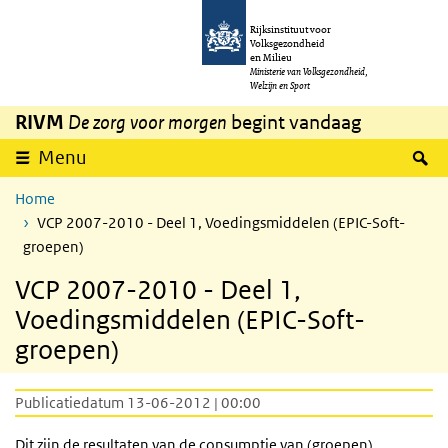
Overslaan en naar de inhoud gaan
Direct naar de hoofdnavigatie
Rijksinstituut voor
Volksgezondheid
en Milieu
Ministerie van Volksgezondheid,
Welzijn en Sport
RIVM
De zorg voor morgen
begint vandaag
Z
Menu
Home
VCP 2007-2010 - Deel 1, Voedingsmiddelen (EPIC-Soft-
groepen)
VCP 2007-2010 - Deel 1,
Voedingsmiddelen (EPIC-Soft-
groepen)
Publicatiedatum 13-06-2012 | 00:00
Dit zijn de resultaten van de consumptie van (groepen)