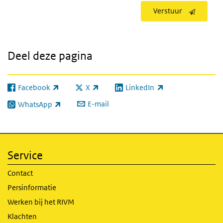
Verstuur
Deel deze pagina
Facebook
X
LinkedIn
(externe link)
(externe link)
(externe link)
E-mail
WhatsApp
(externe link)
Service
Contact
Persinformatie
Werken bij het RIVM
Klachten