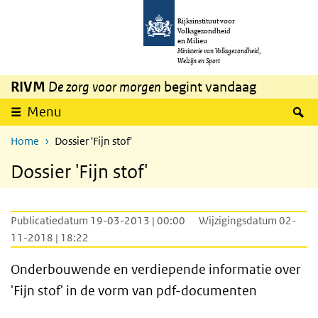
Overslaan en naar de inhoud gaan
Direct naar de hoofdnavigatie
Rijksinstituut voor
Volksgezondheid
en Milieu
Ministerie van Volksgezondheid,
Welzijn en Sport
RIVM
De zorg voor morgen
begint vandaag
Z
Menu
Home
Dossier 'Fijn stof'
Dossier 'Fijn stof'
Publicatiedatum 19-03-2013 | 00:00
Wijzigingsdatum 02-
11-2018 | 18:22
Onderbouwende en verdiepende informatie over
'Fijn stof' in de vorm van pdf-documenten