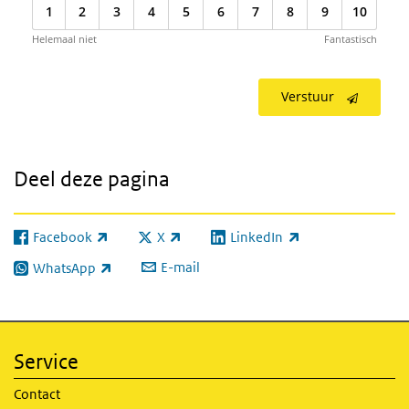
1
2
3
4
5
6
7
8
9
10
Helemaal niet
Fantastisch
Verstuur
Deel deze pagina
Facebook
X
LinkedIn
(externe link)
(externe link)
(externe link)
E-mail
WhatsApp
(externe link)
Service
Contact