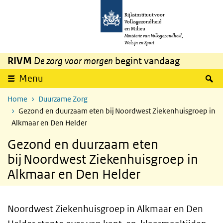
Overslaan en naar de inhoud gaan
Direct naar de hoofdnavigatie
Rijksinstituut voor
Volksgezondheid
en Milieu
Ministerie van Volksgezondheid,
Welzijn en Sport
RIVM
De zorg voor morgen
begint vandaag
Z
Menu
Home
Duurzame Zorg
Gezond en duurzaam eten bij Noordwest Ziekenhuisgroep in
Alkmaar en Den Helder
Gezond en duurzaam eten
bij Noordwest Ziekenhuisgroep in
Alkmaar en Den Helder
Noordwest Ziekenhuisgroep in Alkmaar en Den