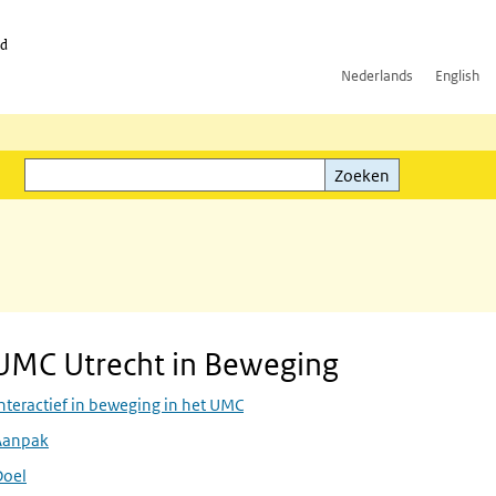
id
Nederlands
English
Zoeken
ink)
Zoeken
UMC Utrecht in Beweging
Skip UMC Utrecht in Beweging
nteractief in beweging in het UMC
Aanpak
Doel