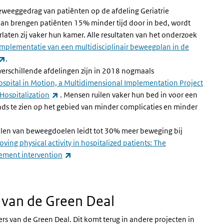
beweeggedrag van patiënten op de afdeling Geriatrie
an brengen patiënten 15% minder tijd door in bed, wordt
aten zij vaker hun kamer. Alle resultaten van het onderzoek
 implementatie van een multidisciplinair beweegplan in de
(externe link)
.
verschillende afdelingen zijn in 2018 nogmaals
 Hospital in Motion, a Multidimensional Implementation Project
(externe link)
Hospitalization
. Mensen ruilen vaker hun bed in voor een
rends te zien op het gebied van minder complicaties en minder
llen van beweegdoelen leidt tot 30% meer beweging bij
ving physical activity in hospitalized patients: The
(externe link)
vement intervention
n van de Green Deal
lers van de Green Deal. Dit komt terug in andere projecten in