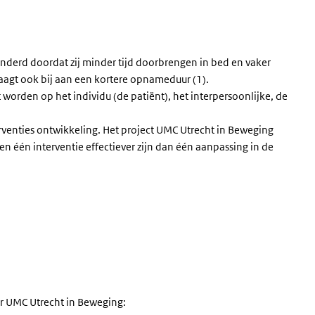
nderd doordat zij minder tijd doorbrengen in bed en vaker
aagt ook bij aan een kortere opnameduur (1).
 worden op het individu (de patiënt), het interpersoonlijke, de
rventies ontwikkeling. Het project UMC Utrecht in Beweging
en één interventie effectiever zijn dan één aanpassing in de
rne link)
ar UMC Utrecht in Beweging: