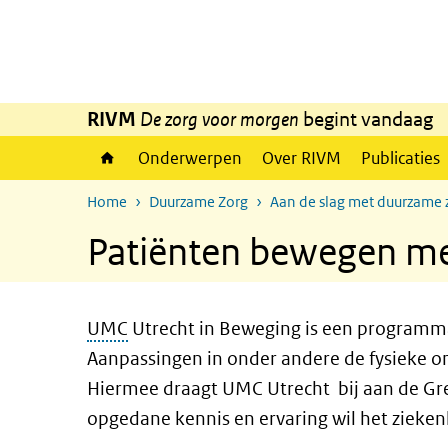
Overslaan en naar de inhoud gaan
Direct naar de hoofdnavigatie
RIVM
De zorg voor morgen
begint vandaag
Onderwerpen
Over RIVM
Publicaties
Home
Duurzame Zorg
Aan de slag met duurzame 
Patiënten bewegen me
UMC
Utrecht in Beweging is een programma
Aanpassingen in onder andere de fysieke 
Hiermee draagt UMC Utrecht
bij aan de Gr
opgedane kennis en ervaring wil het zieken