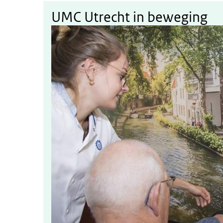
Interactief in beweging in 
UMC Utrecht in beweging
UMC Utrecht in beweging