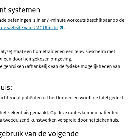
ent systemen
nde oefeningen, zijn er 7-minute workouts beschikbaar op de
(externe link)
de website van UMC Utrecht
.
dialyse) staat een hometrainer en een televisiescherm met
door een door hen gekozen omgeving.
g te gebruiken (afhankelijk van de fysieke mogelijkheden van
uis:
cht zodat patiënten uit bed komen en wordt de tafel gedekt
het ziekenhuis gemaakt. Op deze routes kunnen patiënten
a tweeduizend kunstwerken verspreid door het ziekenhuis.
ebruik van de volgende