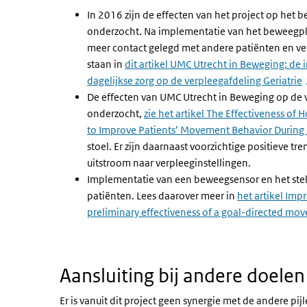
In 2016 zijn de effecten van het project op het 
onderzocht. Na implementatie van het beweegpl
meer contact gelegd met andere patiënten en verl
staan in
dit artikel UMC Utrecht in Beweging: de
dagelijkse zorg op de verpleegafdeling Geriatrie
De effecten van UMC Utrecht in Beweging op de 
onderzocht,
zie het artikel The Effectiveness of
to Improve Patients’ Movement Behavior During 
stoel. Er zijn daarnaast voorzichtige positieve t
uitstroom naar verpleeginstellingen.
Implementatie van een beweegsensor en het ste
patiënten. Lees daarover meer in
het artikel
Impro
preliminary effectiveness of a goal-directed mo
Aansluiting bij andere doele
Er is vanuit dit project geen synergie met de andere pij