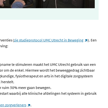
(externe link
venties (
zie studieprotocol UMC Utrecht in Beweging
). Een
eving:
opname te stimuleren maakt het UMC Utrecht gebruik van een
or om de enkel. Hiermee wordt het beweeggedrag zichtbaar
undige, fysiotherapeut en arts in het digitale zorgsysteem
 herstelt.
oor ruim 30% meer gaan bewegen.
start waarbij alle klinische afdelingen het systeem in gebruik
(externe link)
 en zorgverleners
.