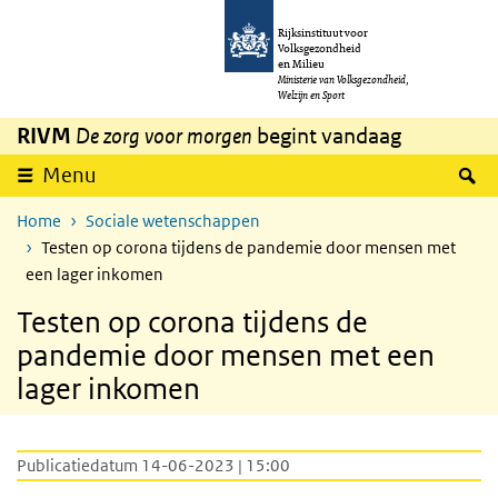
Overslaan en naar de inhoud gaan
Direct naar de hoofdnavigatie
Rijksinstituut voor
Volksgezondheid
en Milieu
Ministerie van Volksgezondheid,
Welzijn en Sport
RIVM
De zorg voor morgen
begint vandaag
Z
Menu
Home
Sociale wetenschappen
Testen op corona tijdens de pandemie door mensen met
een lager inkomen
Testen op corona tijdens de
pandemie door mensen met een
lager inkomen
Publicatiedatum 14-06-2023 | 15:00