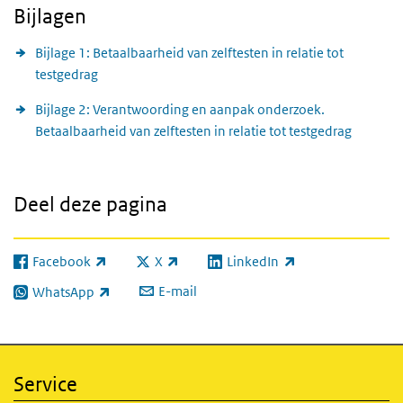
Bijlagen
Bijlage 1: Betaalbaarheid van zelftesten in relatie tot
testgedrag
Bijlage 2: Verantwoording en aanpak onderzoek.
Betaalbaarheid van zelftesten in relatie tot testgedrag
Deel deze pagina
Facebook
X
LinkedIn
(externe link)
(externe link)
(externe link)
E-mail
WhatsApp
(externe link)
Service