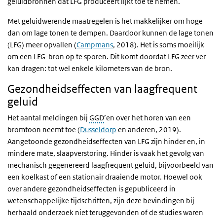
geluidbronnen dat LFG produceert lijkt toe te nemen.
Met geluidwerende maatregelen is het makkelijker om hoge
dan om lage tonen te dempen. Daardoor kunnen de lage tonen
(LFG) meer opvallen (
Campmans
, 2018). Het is soms moeilijk
om een LFG-bron op te sporen.
Dit komt doordat LFG zeer ver
kan dragen: tot wel enkele kilometers van de bron.
Gezondheidseffecten van laagfrequent
geluid
Het aantal meldingen bij
GGD
’en over het horen van een
bromtoon neemt toe (
Dusseldorp
en anderen, 2019).
Aangetoonde gezondheidseffecten van LFG zijn hinder en, in
mindere mate, slaapverstoring. Hinder is vaak het gevolg van
mechanisch gegenereerd laagfrequent geluid, bijvoorbeeld van
een koelkast of een stationair draaiende motor. Hoewel ook
over andere gezondheidseffecten is gepubliceerd in
wetenschappelijke tijdschriften, zijn deze bevindingen bij
herhaald onderzoek niet teruggevonden of de studies waren