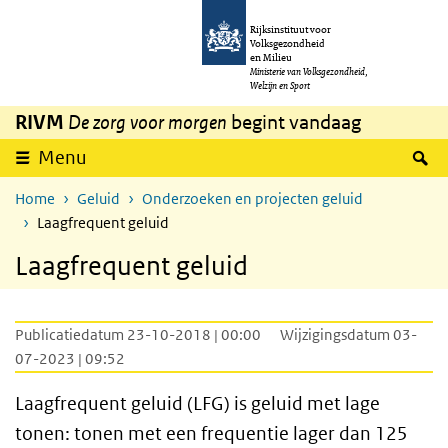
Overslaan en naar de inhoud gaan
Direct naar de hoofdnavigatie
Rijksinstituut voor
Volksgezondheid
en Milieu
Ministerie van Volksgezondheid,
Welzijn en Sport
RIVM
De zorg voor morgen
begint vandaag
Z
Menu
Home
Geluid
Onderzoeken en projecten geluid
Laagfrequent geluid
Laagfrequent geluid
Publicatiedatum 23-10-2018 | 00:00
Wijzigingsdatum 03-
07-2023 | 09:52
Laagfrequent geluid (LFG) is geluid met lage
tonen: tonen met een frequentie lager dan 125