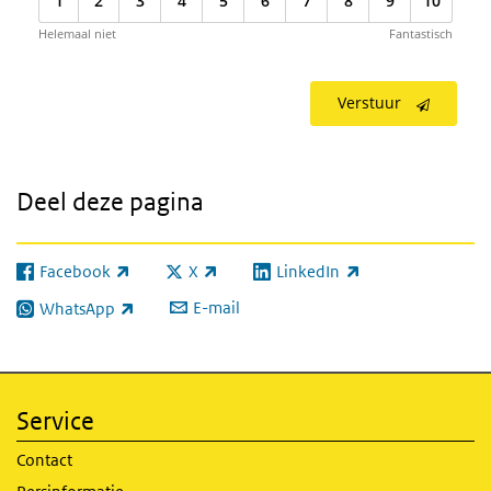
1
2
3
4
5
6
7
8
9
10
Helemaal niet
Fantastisch
Verstuur
Deel deze pagina
Facebook
X
LinkedIn
(externe link)
(externe link)
(externe link)
E-mail
WhatsApp
(externe link)
Service
Contact