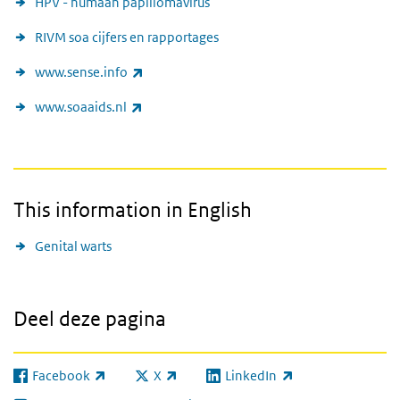
HPV - humaan papillomavirus
RIVM soa cijfers en rapportages
(externe link)
www.sense.info
(externe link)
www.soaaids.nl
This information in English
Genital warts
Deel deze pagina
Facebook
X
LinkedIn
(externe link)
(externe link)
(externe link)