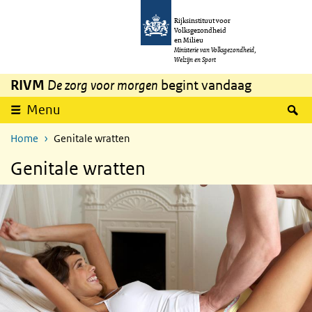
Overslaan en naar de inhoud gaan
Direct naar de hoofdnavigatie
Rijksinstituut voor
Volksgezondheid
en Milieu
Ministerie van Volksgezondheid,
Welzijn en Sport
RIVM
De zorg voor morgen
begint vandaag
Z
Menu
Home
Genitale wratten
Genitale wratten