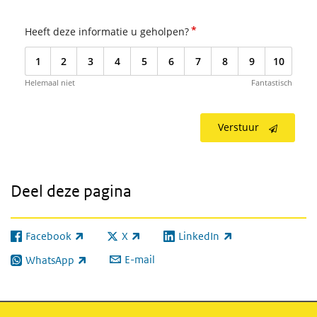
*
Heeft deze informatie u geholpen?
1
2
3
4
5
6
7
8
9
10
Helemaal niet
Fantastisch
Verstuur
Deel deze pagina
Facebook
X
LinkedIn
(externe link)
(externe link)
(externe link)
E-mail
WhatsApp
(externe link)