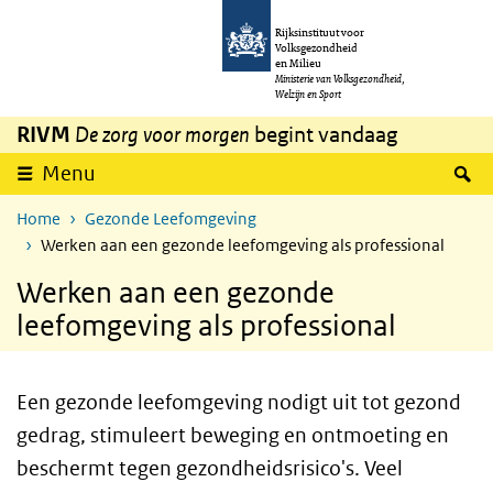
Overslaan en naar de inhoud gaan
Direct naar de hoofdnavigatie
Rijksinstituut voor
Volksgezondheid
en Milieu
Ministerie van Volksgezondheid,
Welzijn en Sport
RIVM
De zorg voor morgen
begint vandaag
Z
Menu
Home
Gezonde Leefomgeving
Werken aan een gezonde leefomgeving als professional
Werken aan een gezonde
leefomgeving als professional
Een gezonde leefomgeving nodigt uit tot gezond
gedrag, stimuleert beweging en ontmoeting en
beschermt tegen gezondheidsrisico's. Veel