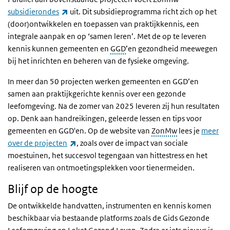
(externe link)
subsidierondes
uit. Dit subsidieprogramma richt zich op het
(door)ontwikkelen en toepassen van praktijkkennis, een
integrale aanpak en op ‘samen leren’. Met de op te leveren
kennis kunnen gemeenten en
GGD
’en gezondheid meewegen
bij het inrichten en beheren van de fysieke omgeving.
In meer dan 50 projecten werken gemeenten en GGD’en
samen aan praktijkgerichte kennis over een gezonde
leefomgeving. Na de zomer van 2025 leveren zij hun resultaten
op. Denk aan handreikingen, geleerde lessen en tips voor
gemeenten en GGD'en. Op de website van
ZonMw
lees je
meer
(externe link)
over de projecten
, zoals over de impact van sociale
moestuinen, het succesvol tegengaan van hittestress en het
realiseren van ontmoetingsplekken voor tienermeiden.
Blijf op de hoogte
De ontwikkelde handvatten, instrumenten en kennis komen
beschikbaar via bestaande platforms zoals de Gids Gezonde