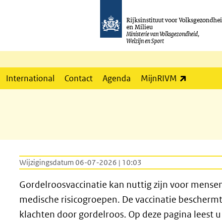
Rijksinstituut voor Volksgezondhe
en Milieu
Ministerie van Volksgezondheid,
Welzijn en Sport
(externe l
International
Contact
Agenda
MijnRIVM
Wijzigingsdatum 06-07-2026 | 10:03
Gordelroosvaccinatie kan nuttig zijn voor mense
medische risicogroepen. De vaccinatie beschermt
klachten door gordelroos. Op deze pagina leest u