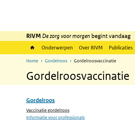
Overslaan en naar de inhoud gaan
Direct naar de hoofdnavigatie
RIVM
De zorg voor morgen
begint vandaag
Onderwerpen
Over RIVM
Publicaties
Home
Gordelroos
Gordelroosvaccinatie
Gordelroosvaccinatie
Gordelroos
Overslaan menu Gordelroos
(Actieve pagina)
Vaccinatie gordelroos
Informatie voor professionals