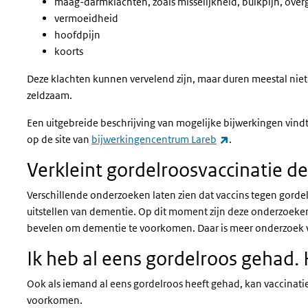
maag-darmklachten, zoals misselijkheid, buikpijn, over
vermoeidheid
hoofdpijn
koorts
Deze klachten kunnen vervelend zijn, maar duren meestal niet 
zeldzaam.
Een uitgebreide beschrijving van mogelijke bijwerkingen vindt
(externe link)
op de site van
bijwerkingencentrum Lareb
.
Verkleint gordelroosvaccinatie d
Verschillende onderzoeken laten zien dat vaccins tegen gorde
uitstellen van dementie. Op dit moment zijn deze onderzoeke
bevelen om dementie te voorkomen. Daar is meer onderzoek
Ik heb al eens gordelroos gehad. 
Ook als iemand al eens gordelroos heeft gehad, kan vaccinatie
voorkomen.