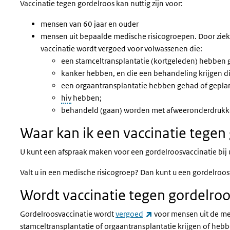
Vaccinatie tegen gordelroos kan nuttig zijn voor:
mensen van 60 jaar en ouder
mensen uit bepaalde medische risicogroepen. Door ziekt
vaccinatie wordt vergoed voor volwassenen die:
een stamceltransplantatie (kortgeleden) hebben 
kanker hebben, en die een behandeling krijgen 
een orgaantransplantatie hebben gehad of gepla
hiv
hebben;
behandeld (gaan) worden met afweeronderdrukke
Waar kan ik een vaccinatie tegen
U kunt een afspraak maken voor een gordelroosvaccinatie bij u
Valt u in een medische risicogroep? Dan kunt u een gordelroo
Wordt vaccinatie tegen gordelro
(externe link)
Gordelroosvaccinatie wordt
vergoed
voor mensen uit de me
stamceltransplantatie of orgaantransplantatie krijgen of 