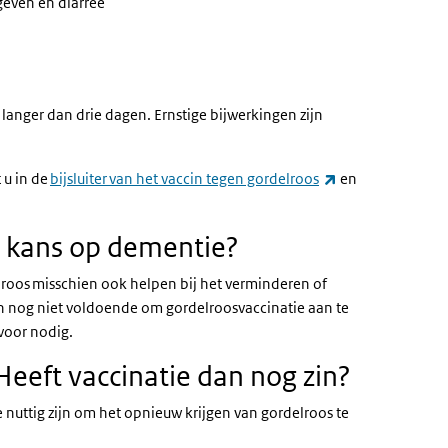
geven en diarree
langer dan drie dagen. Ernstige bijwerkingen zijn
(externe link)
 u in de
bijsluiter van het vaccin tegen gordelroos
en
e kans op dementie?
lroos misschien ook helpen bij het verminderen of
n nog niet voldoende om gordelroosvaccinatie aan te
 voor nodig.
Heeft vaccinatie dan nog zin?
 nuttig zijn om het opnieuw krijgen van gordelroos te