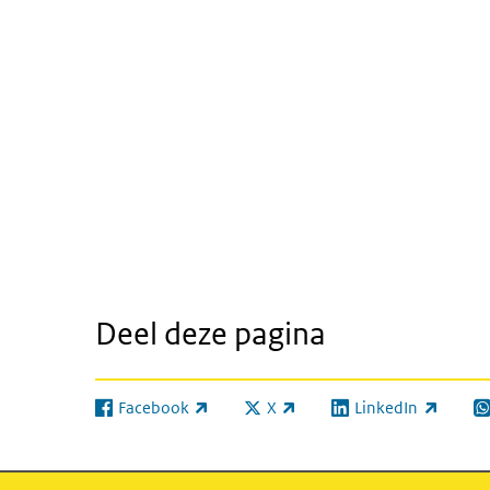
Deel deze pagina
Facebook
X
LinkedIn
(externe link)
(externe link)
(externe link)
(e