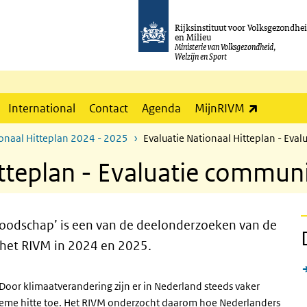
Rijksinstituut voor Volksgezondhe
en Milieu
Ministerie van Volksgezondheid,
Welzijn en Sport
(externe l
International
Contact
Agenda
MijnRIVM
ionaal Hitteplan 2024 - 2025
Evaluatie Nationaal Hitteplan - Ev
itteplan - Evaluatie commu
oodschap’ is een van de deelonderzoeken van de
 het RIVM in 2024 en 2025.
oor klimaatverandering zijn er in Nederland steeds vaker
reme hitte toe. Het RIVM onderzocht daarom hoe Nederlanders