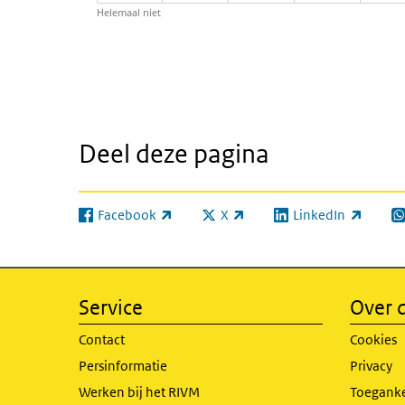
Helemaal niet
Deel deze pagina
Facebook
X
LinkedIn
(externe link)
(externe link)
(externe link)
(e
Service
Over d
Contact
Cookies
Persinformatie
Privacy
Werken bij het RIVM
Toeganke