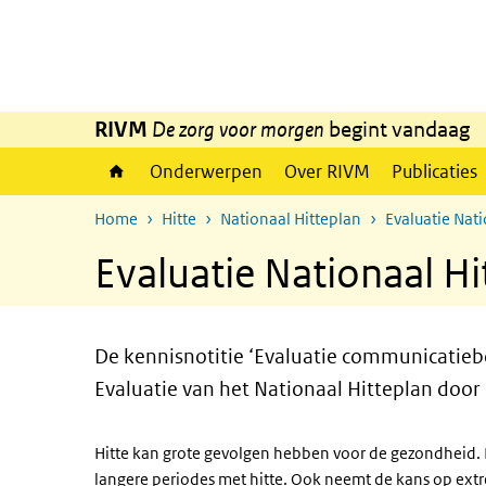
Overslaan en naar de inhoud gaan
Direct naar de hoofdnavigatie
RIVM
De zorg voor morgen
begint vandaag
Onderwerpen
Over RIVM
Publicaties
Home
Hitte
Nationaal Hitteplan
Evaluatie Nat
Evaluatie Nationaal H
De kennisnotitie ‘Evaluatie communicatieb
Evaluatie van het Nationaal Hitteplan door
Hitte kan grote gevolgen hebben voor de gezondheid. D
langere periodes met hitte. Ook neemt de kans op ext