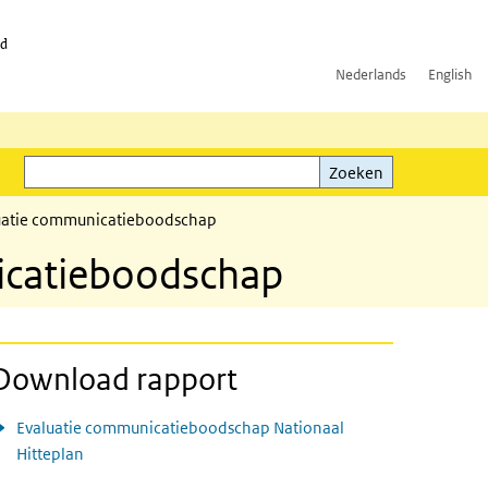
id
Nederlands
English
Zoeken
ink)
Zoeken
aluatie communicatieboodschap
nicatieboodschap
Download rapport
Evaluatie communicatieboodschap Nationaal
Hitteplan