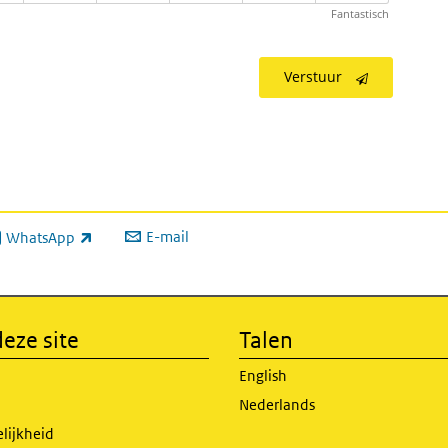
Fantastisch
Verstuur
E-mail
WhatsApp
xterne link)
eze site
Talen
English
Nederlands
lijkheid