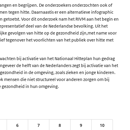
vangen en begrijpen. De onderzoekers onderzochten ook of
n tegen hitte. Daarnaastis er een alternatieve infographic
n getoetst. Voor dit onderzoek nam het RIVM aan het begin en
representatief deel van de Nederlandse bevolking. Uit het
ijke gevolgen van hitte op de gezondheid zijn,met name voor
f tegenover het voorlichten van het publiek over hitte met
chten bij activatie van het Nationaal Hitteplan hun gedrag
ngeveer de helft van de Nederlanders zegt bij activatie van het
 gezondheid in de omgeving, zoals zieken en jonge kinderen.
ook mensen die niet structureel voor anderen zorgen om bij
re gezondheid in hun omgeving.
6
7
8
9
10