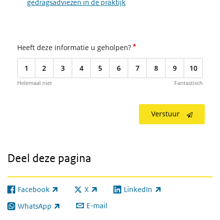
gedragsadviezen in de praktijk
*
Heeft deze informatie u geholpen?
1
2
3
4
5
6
7
8
9
10
Helemaal niet
Fantastisch
Verstuur
Deel deze pagina
Facebook
X
LinkedIn
(externe link)
(externe link)
(externe link)
E-mail
WhatsApp
(externe link)