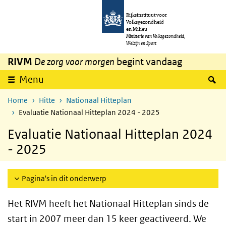
Overslaan en naar de inhoud gaan
Direct naar de hoofdnavigatie
Rijksinstituut voor
Volksgezondheid
en Milieu
Ministerie van Volksgezondheid,
Welzijn en Sport
RIVM
De zorg voor morgen
begint vandaag
Z
Menu
Home
Hitte
Nationaal Hitteplan
Evaluatie Nationaal Hitteplan 2024 - 2025
Evaluatie Nationaal Hitteplan 2024
- 2025
Pagina's in dit onderwerp
Het RIVM heeft het Nationaal Hitteplan sinds de
start in 2007 meer dan 15 keer geactiveerd. We