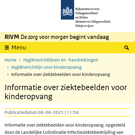
Overslaan en naar de inhoud gaan
Direct naar de hoofdnavigatie
Rijksinstituut voor
Volksgezondheid
en Milieu
Ministerie van Volksgezondheid,
Welzijn en Sport
RIVM
De zorg voor morgen
begint vandaag
Z
Menu
Home
Hygiënerichtlijnen en -handreikingen
Hygiënerichtlijn voor kinderopvang
Informatie over ziektebeelden voor kinderopvang
Informatie over ziektebeelden voor
kinderopvang
Publicatiedatum 06-06-2025 | 11:58
Informatie over ziektebeelden voor kinderopvang, opgesteld
door de Landelijke Coördinatie Infectieziektebestrijding van