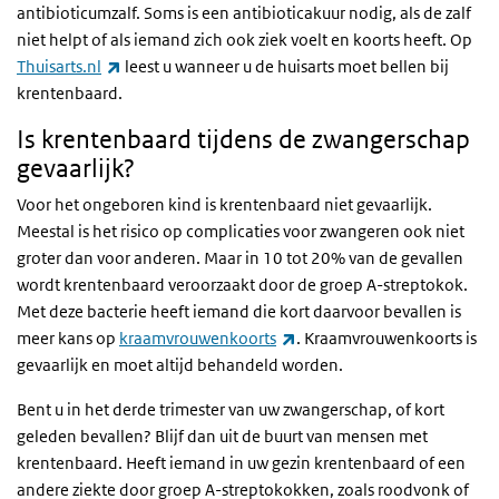
antibioticumzalf. Soms is een antibioticakuur nodig, als de zalf
niet helpt of als iemand zich ook ziek voelt en koorts heeft. Op
(externe link)
Thuisarts.nl
leest u wanneer u de huisarts moet bellen bij
krentenbaard.
Is krentenbaard tijdens de zwangerschap
gevaarlijk?
Voor het ongeboren kind is krentenbaard niet gevaarlijk.
Meestal is het risico op complicaties voor zwangeren ook niet
groter dan voor anderen. Maar in 10 tot 20% van de gevallen
wordt krentenbaard veroorzaakt door de groep A-streptokok.
Met deze bacterie heeft iemand die kort daarvoor bevallen is
(externe link)
meer kans op
kraamvrouwenkoorts
. Kraamvrouwenkoorts is
gevaarlijk en moet altijd behandeld worden.
Bent u in het derde trimester van uw zwangerschap, of kort
geleden bevallen? Blijf dan uit de buurt van mensen met
krentenbaard. Heeft iemand in uw gezin krentenbaard of een
andere ziekte door groep A-streptokokken, zoals roodvonk of