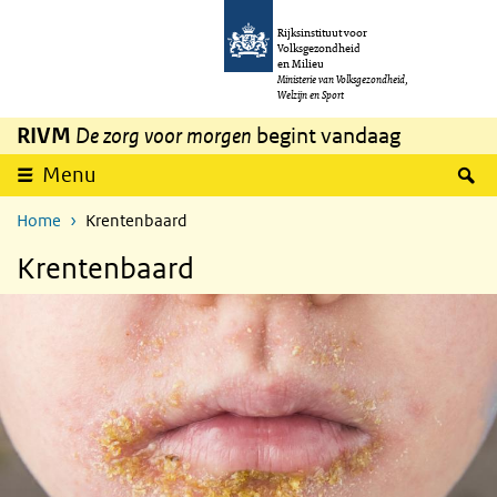
Overslaan en naar de inhoud gaan
Direct naar de hoofdnavigatie
Rijksinstituut voor
Volksgezondheid
en Milieu
Ministerie van Volksgezondheid,
Welzijn en Sport
RIVM
De zorg voor morgen
begint vandaag
Z
Menu
Home
Krentenbaard
Krentenbaard