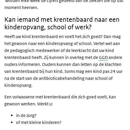
(externe link)
worden elke week de cijfers gedeeld van de ziekten die op dat
moment heersen.
Kan iemand met krentenbaard naar een
kinderopvang, school of werk?
Heeft uw kind krentenbaard en voelt het zich goed? Dan mag
het gewoon naar een kinderopvang of school. Vertel wel aan
de pedagogisch medewerker of de leerkracht dat uw kind
krentenbaard heeft. Zij kunnen in overleg met de
GGD
andere
ouders informeren. Ouders kunnen dan letten op de klachten
van krentenbaard bij hun kind. Soms mag een kind pas 24 uur
na de start van de antibioticabehandeling naar school of
kinderopvang.
Een volwassene met krentenbaard die zich goed voelt, kan
gewoon werken. Werkt u:
in de zorg?
of met kleine kinderen?