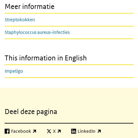
Meer informatie
Streptokokken
Staphylococcus aureus-infecties
This information in English
Impetigo
Gerelateerde inhoud
Deel deze pagina
Facebook
X
LinkedIn
(externe link)
(externe link)
(externe link)