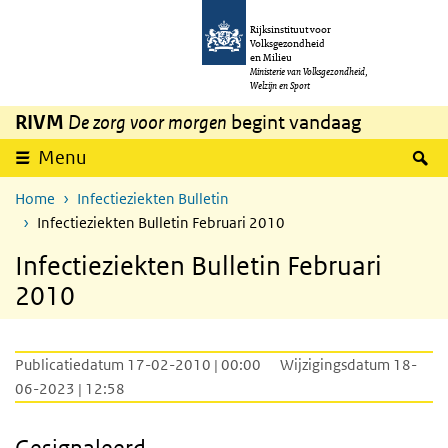
Overslaan en naar de inhoud gaan
Direct naar de hoofdnavigatie
Rijksinstituut voor
Volksgezondheid
en Milieu
Ministerie van Volksgezondheid,
Welzijn en Sport
RIVM
De zorg voor morgen
begint vandaag
Z
Menu
Home
Infectieziekten Bulletin
Infectieziekten Bulletin Februari 2010
Infectieziekten Bulletin Februari
2010
Publicatiedatum 17-02-2010 | 00:00
Wijzigingsdatum 18-
06-2023 | 12:58