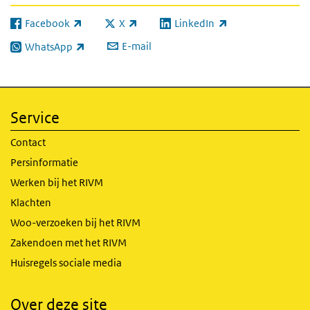
Facebook
X
LinkedIn
(externe link)
(externe link)
(externe link)
E-mail
WhatsApp
(externe link)
Service
Contact
Persinformatie
Werken bij het RIVM
Klachten
Woo-verzoeken bij het RIVM
Zakendoen met het RIVM
Huisregels sociale media
Over deze site