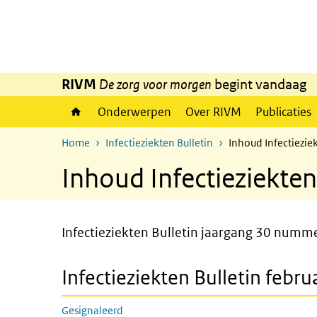
Overslaan en naar de inhoud gaan
Direct naar de hoofdnavigatie
RIVM
De zorg voor morgen
begint vandaag
Onderwerpen
Over RIVM
Publicaties
Home
Infectieziekten Bulletin
Inhoud Infectiezie
Inhoud Infectieziekten
Infectieziekten Bulletin jaargang 30 numme
Infectieziekten Bulletin febru
Gesignaleerd