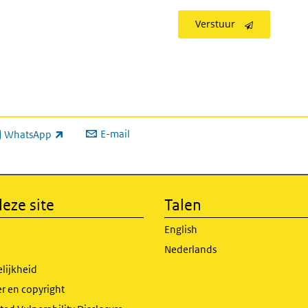
Verstuur
E-mail
WhatsApp
xterne link)
eze site
Talen
English
Nederlands
lijkheid
r en copyright