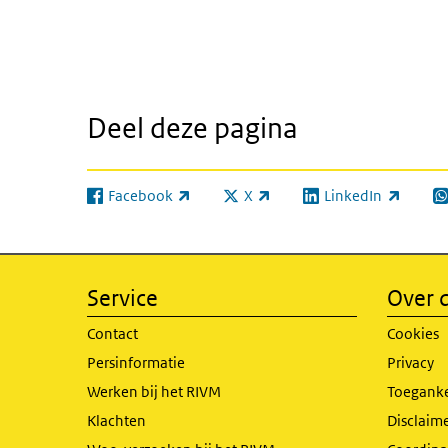
Deel deze pagina
Facebook
X
LinkedIn
(externe link)
(externe link)
(externe link)
(e
Service
Over d
Contact
Cookies
Persinformatie
Privacy
Werken bij het RIVM
Toeganke
Klachten
Disclaime