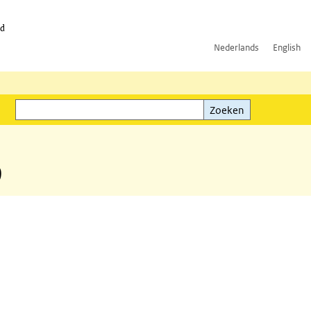
id
Nederlands
English
Zoeken
ink)
Zoeken
9