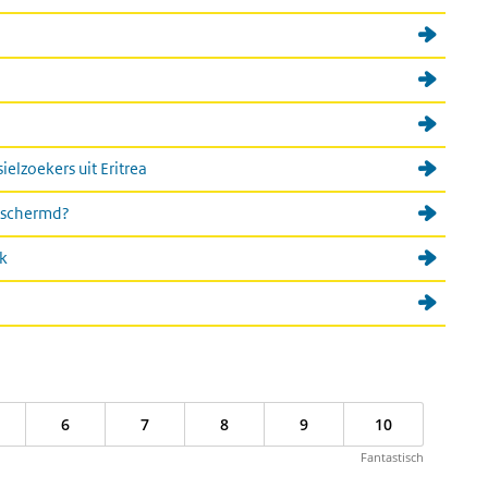
elzoekers uit Eritrea
beschermd?
ak
6
7
8
9
10
Fantastisch