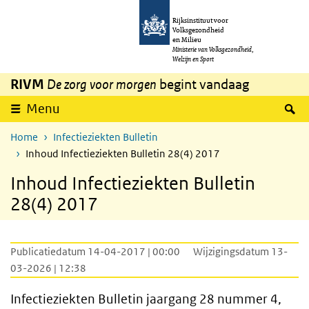
Overslaan en naar de inhoud gaan
Direct naar de hoofdnavigatie
Rijksinstituut voor
Volksgezondheid
en Milieu
Ministerie van Volksgezondheid,
Welzijn en Sport
RIVM
De zorg voor morgen
begint vandaag
Z
Menu
Home
Infectieziekten Bulletin
Inhoud Infectieziekten Bulletin 28(4) 2017
Inhoud Infectieziekten Bulletin
28(4) 2017
Publicatiedatum 14-04-2017 | 00:00
Wijzigingsdatum 13-
03-2026 | 12:38
Infectieziekten Bulletin jaargang 28 nummer 4,