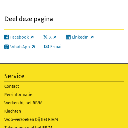
Deel deze pagina
Facebook
X
LinkedIn
(externe link)
(externe link)
(externe link)
E-mail
WhatsApp
(externe link)
Service
Contact
Persinformatie
Werken bij het RIVM
Klachten
Woo-verzoeken bij het RIVM
Zakendoen met het RIVM