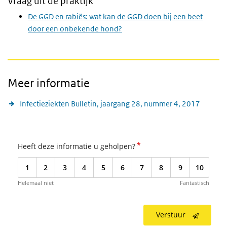
Vraag uit de praktijk
De GGD en rabiës: wat kan de GGD doen bij een beet
door een onbekende hond?
Meer informatie
Infectieziekten Bulletin, jaargang 28, nummer 4, 2017
*
Heeft deze informatie u geholpen?
1
2
3
4
5
6
7
8
9
10
Helemaal niet
Fantastisch
Verstuur