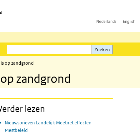
id
Nederlands
English
Zoeken
ink)
Zoeken
mais op zandgrond
s op zandgrond
Verder lezen
Nieuwsbrieven Landelijk Meetnet effecten
Mestbeleid