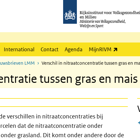
Rijksinstituut voor Volksgezondhe
en Milieu
Ministerie van Volksgezondheid,
Welzijn en Sport
(externe l
International
Contact
Agenda
MijnRIVM
euwsbrieven LMM
Verschil in nitraatconcentratie tussen gras en 
centratie tussen gras en mai
verschillen in nitraatconcentraties bij
ercelen dat de nitraatconcentratie onder
s onder grasland. Dit komt onder andere door de