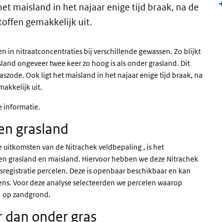
het maisland in het najaar enige tijd braak, na de
toffen gemakkelijk uit.
in nitraatconcentraties bij verschillende gewassen. Zo blijkt
land ongeveer twee keer zo hoog is als onder grasland. Dit
szode. Ook ligt het maisland in het najaar enige tijd braak, na
makkelijk uit.
e informatie.
 en grasland
uitkomsten van de Nitrachek veldbepaling , is het
ssen grasland en maisland. Hiervoor hebben we deze Nitrachek
registratie percelen. Deze is openbaar beschikbaar en kan
s. Voor deze analyse selecteerden we percelen waarop
15 op zandgrond.
r dan onder gras