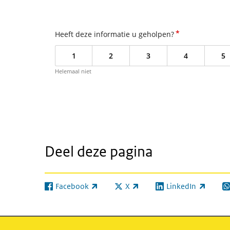
*
Heeft deze informatie u geholpen?
1
2
3
4
5
Helemaal niet
Deel deze pagina
Facebook
X
LinkedIn
(externe link)
(externe link)
(externe link)
(e