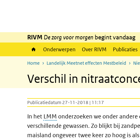
Overslaan en naar de inhoud gaan
Direct naar de hoofdnavigatie
RIVM
De zorg voor morgen
begint vandaag
Onderwerpen
Over RIVM
Publicaties
Home
Landelijk Meetnet effecten Mestbeleid
Ni
Verschil in nitraatcon
Publicatiedatum 27-11-2018 | 11:17
In het
LMM
onderzoeken we onder andere de 
verschillende gewassen. Zo blijkt bij zandp
maisland ongeveer twee keer zo hoog is al