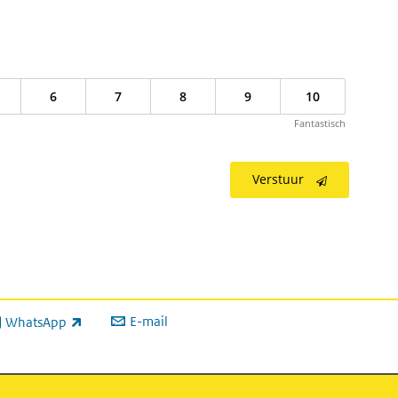
6
7
8
9
10
Fantastisch
Verstuur
E-mail
WhatsApp
xterne link)