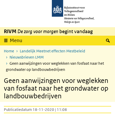
Overslaan en naar de inhoud gaan
Direct naar de hoofdnavigatie
Rijksinstituut voor
Volksgezondheid
en Milieu
Ministerie van Volksgezondheid,
Welzijn en Sport
RIVM
De zorg voor morgen
begint vandaag
Z
Menu
Home
Landelijk Meetnet effecten Mestbeleid
Nieuwsbrieven LMM
Geen aanwijzingen voor weglekken van fosfaat naar het
grondwater op landbouwbedrijven
Geen aanwijzingen voor weglekken
van fosfaat naar het grondwater op
landbouwbedrijven
Publicatiedatum 18-11-2020 | 11:08