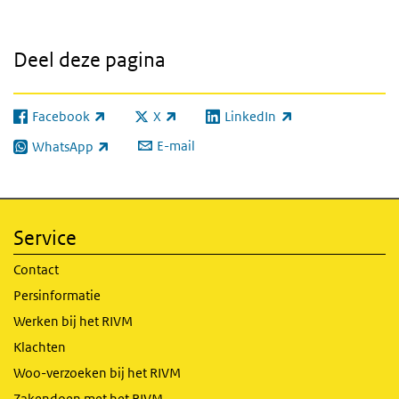
Deel deze pagina
Facebook
X
LinkedIn
(externe link)
(externe link)
(externe link)
E-mail
WhatsApp
(externe link)
Service
Contact
Persinformatie
Werken bij het RIVM
Klachten
Woo-verzoeken bij het RIVM
Zakendoen met het RIVM