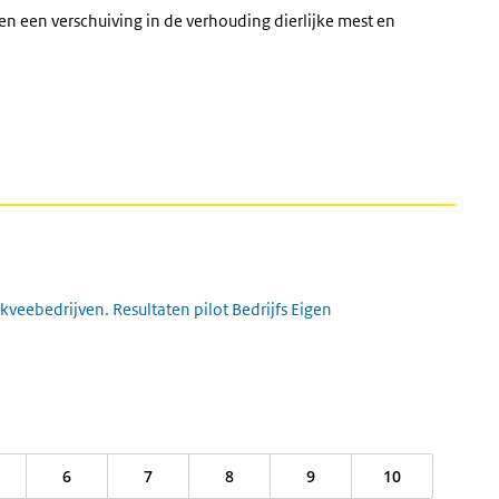
een een verschuiving in de verhouding dierlijke mest en
kveebedrijven. Resultaten pilot Bedrijfs Eigen
k)
6
7
8
9
10