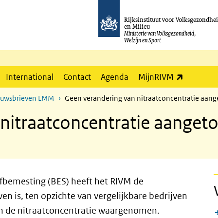
Rijksinstituut voor Volksgezondhe
en Milieu
Ministerie van Volksgezondheid,
Welzijn en Sport
(externe l
International
Contact
Agenda
MijnRIVM
euwsbrieven LMM
Geen verandering van nitraatconcentratie aange
itraatconcentratie aangetoo
ofbemesting (BES) heeft het RIVM de
n is, ten opzichte van vergelijkbare bedrijven
an de nitraatconcentratie waargenomen.