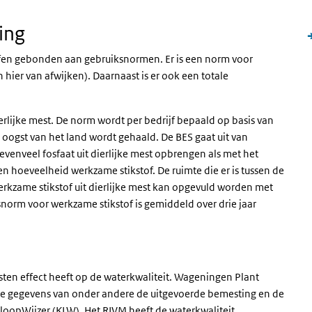
ing
ffen gebonden aan gebruiksnormen. Er is een norm voor
hier van afwijken). Daarnaast is er ook een totale
rlijke mest. De norm wordt per bedrijf bepaald op basis van
s oogst van het land wordt gehaald. De BES gaat uit van
enveel fosfaat uit dierlijke mest opbrengen als met het
en hoeveelheid werkzame stikstof. De ruimte die er is tussen de
erkzame stikstof uit dierlijke mest kan opgevuld worden met
snorm voor werkzame stikstof is gemiddeld over drie jaar
sten effect heeft op de waterkwaliteit. Wageningen Plant
e gegevens van onder andere de uitgevoerde bemesting en de
oopWijzer (KLW). Het RIVM heeft de waterkwaliteit