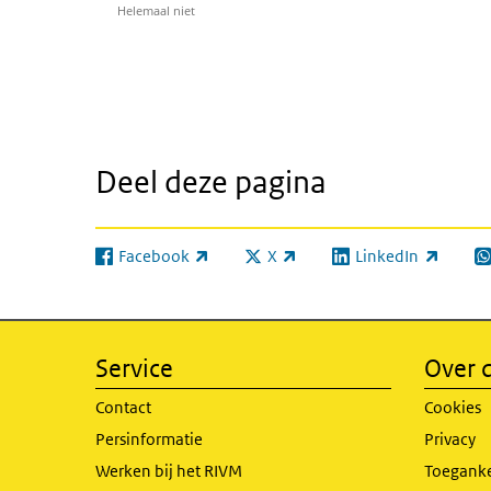
Helemaal niet
Deel deze pagina
Facebook
X
LinkedIn
(externe link)
(externe link)
(externe link)
(e
Service
Over d
Contact
Cookies
Persinformatie
Privacy
Werken bij het RIVM
Toeganke