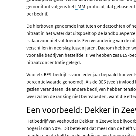
gemonitord volgens het
LMM
-protocol, dat gebaseerd
per bedrijf.
De hierboven genoemde instituten onderzochten of het
nitraat in het water dat uitspoelt op de landbouwpercel
is daarvoor niet voldoende. Een verandering van de n
verschillen in neerslag tussen jaren. Daarom hebben 
voor alle bedrijven hetzelfde is: we hebben zes BES-
nitraatconcentratie gelegd.
Voor elk BES-bedrijf is voor ieder jaar bepaald hoeveels
percentielwaarde genoemd). Als de BES (veel) invloed 
gezien veranderen, de andere bedrijven hebben tenslot
weer zullen de ranking niet beïnvloeden, want die effe
Een voorbeeld: Dekker in Ze
Het bedrijf van veehouder Dekker in Zeewolde bijvoorb
hoger is dan 50%. Dit betekent dat meer dan de helft v
minder dan de helft van de bedrijven een hogere nitraat