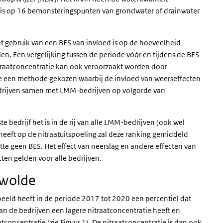
 is op 16 bemonsteringspunten van grondwater of drainwater
 gebruik van een BES van invloed is op de hoeveelheid
en. Een vergelijking tussen de periode vóór en tijdens de BES
itraatconcentratie kan ook veroorzaakt worden door
we een methode gekozen waarbij de invloed van weerseffecten
bedrijven samen met LMM-bedrijven op volgorde van
te bedrijf het is in de rij van alle LMM-bedrijven (ook wel
heeft op de nitraatuitspoeling zal deze ranking gemiddeld
te geen BES. Het effect van neerslag en andere effecten van
cten gelden voor alle bedrijven.
ewolde
eeld heeft in de periode 2017 tot 2020 een percentiel dat
an de bedrijven een lagere nitraatconcentratie heeft en
concentratie (zie Figuur 1). De nitraatconcentratie is dan ook