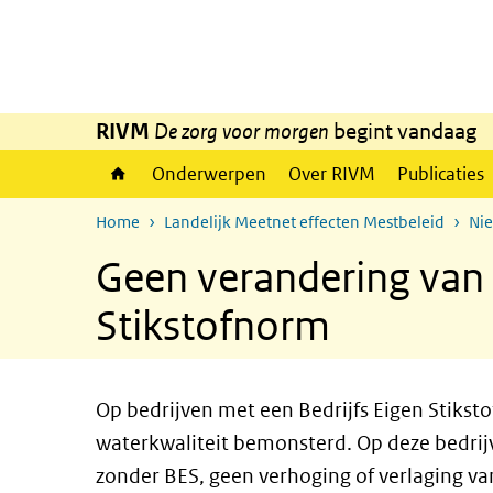
Overslaan en naar de inhoud gaan
Direct naar de hoofdnavigatie
RIVM
De zorg voor morgen
begint vandaag
Onderwerpen
Over RIVM
Publicaties
Home
Landelijk Meetnet effecten Mestbeleid
Ni
Geen verandering van n
Stikstofnorm
Op bedrijven met een Bedrijfs Eigen Stikst
waterkwaliteit bemonsterd. Op deze bedrijve
zonder BES, geen verhoging of verlaging v