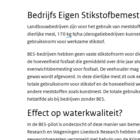
Bedrijfs Eigen Stikstofbemest
Landbouwbedrijven zijn voor het gebruik van meststo
dierlijke mest, 170
kg
N/ha (derogatiebedrijven kunnen 
gebruiksnorm voor werkzame stikstof.
BES-bedrijven hebben geen vaste stikstofnorm voor die
de hoeveelheid fosfaat die gemiddeld over drie jaar al
evenwichtsbemesting voor fosfaat. De veehouder mag ev
gewas wordt afgevoerd. In deze dierlijke mest zit ook e
totale gebruiksnorm voor stikstof en de hoeveelheid w
andere meststoffen zoals kunstmest. De totale gebruik
hetzelfde als bij bedrijven zonder BES.
Effect op waterkwaliteit?
In de BES-pilot is onderzocht of deze manier van beme
Research en Wageningen Livestock Research hebben d
gewasopbrengsten verzameld met behulp van de Kringl