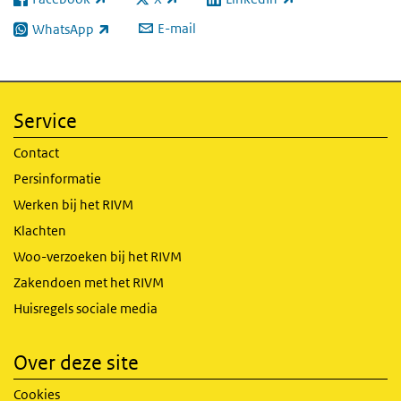
(externe link)
(externe link)
(externe link)
E-mail
WhatsApp
(externe link)
Service
Contact
Persinformatie
Werken bij het RIVM
Klachten
Woo-verzoeken bij het RIVM
Zakendoen met het RIVM
Huisregels sociale media
Over deze site
Cookies