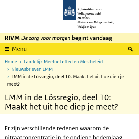
Overslaan en naar de inhoud gaan
Direct naar de hoofdnavigatie
Rijksinstituut voor
Volksgezondheid
en Milieu
Ministerie van Volksgezondheid,
Welzijn en Sport
RIVM
De zorg voor morgen
begint vandaag
Z
Menu
Home
Landelijk Meetnet effecten Mestbeleid
Nieuwsbrieven LMM
LMM in de Lössregio, deel 10: Maakt het uit hoe diep je
meet?
LMM in de Lössregio, deel 10:
Maakt het uit hoe diep je meet?
Er zijn verschillende redenen waarom de
nitraatconcentratie in de ondiepe bodemlaag