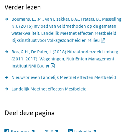
Verder lezen
Boumans, L.J.M., Van Elzakker, B.G., Fraters, B., Masseling,
N.J. (2016) Invloed van veldmethoden op de gemeten
waterkwaliteit. Landelijk Meetnet effecten Mestbeleid.
PDF documen
Rijksinstituut voor Volksgezondheid en Milieu
Ros, G.H., De Pater, J. (2018) Nitraatonderzoek Limburg
(2011-2017). Wageningen, Nutriënten Management
PDF document
(externe link)
Instituut NMI B.V.
Nieuwsbrieven Landelijk Meetnet effecten Mestbeleid
Landelijk Meetnet effecten Mestbeleid
Deel deze pagina
Facebook
X
LinkedIn