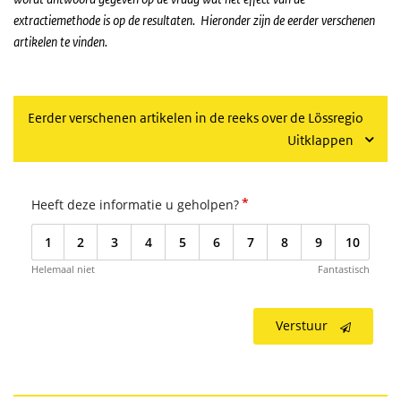
extractiemethode is op de resultaten.
Hieronder zijn de eerder verschenen
artikelen te vinden.
Eerder verschenen artikelen in de reeks over de Lössregio
Uitklappen
*
Heeft deze informatie u geholpen?
1
2
3
4
5
6
7
8
9
10
Helemaal niet
Fantastisch
Verstuur