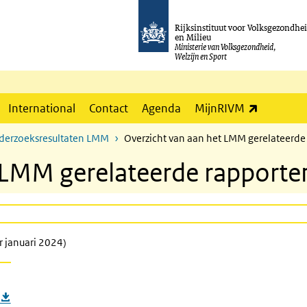
Rijksinstituut voor Volksgezondhe
en Milieu
Ministerie van Volksgezondheid,
Welzijn en Sport
(externe l
International
Contact
Agenda
MijnRIVM
derzoeksresultaten LMM
Overzicht van aan het LMM gerelateerde
 LMM gerelateerde rapporte
r januari 2024)