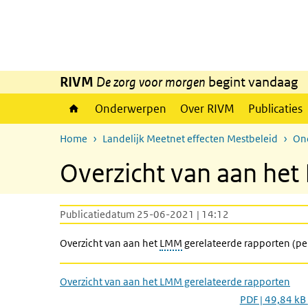
Overslaan en naar de inhoud gaan
Direct naar de hoofdnavigatie
RIVM
De zorg voor morgen
begint vandaag
Onderwerpen
Over RIVM
Publicaties
Home
Landelijk Meetnet effecten Mestbeleid
On
Overzicht van aan het
Publicatiedatum 25-06-2021 | 14:12
Overzicht van aan het
LMM
gerelateerde rapporten (pe
Overzicht van aan het LMM gerelateerde rapporten
PDF | 49,84 kB