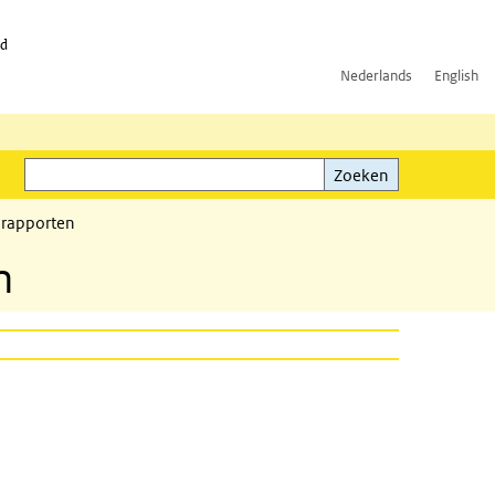
id
Nederlands
English
Zoeken
ink)
Zoeken
 rapporten
n