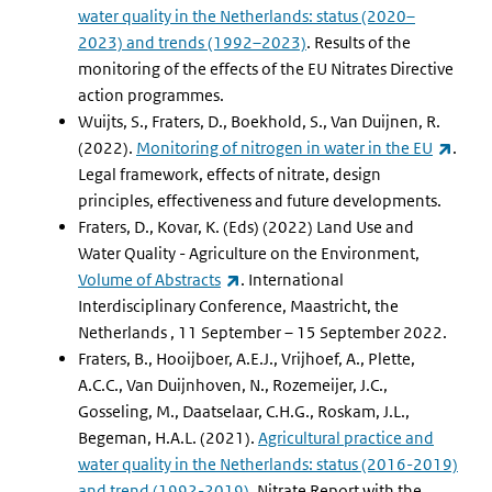
water quality in the Netherlands: status (2020–
2023) and trends (1992–2023)
. Results of the
monitoring of the effects of the EU Nitrates Directive
action programmes.
Wuijts, S., Fraters, D., Boekhold, S., Van Duijnen, R.
(exte
(2022).
Monitoring of nitrogen in water in the EU
.
Legal framework, effects of nitrate, design
principles, effectiveness and future developments.
Fraters, D., Kovar, K. (Eds) (2022) Land Use and
Water Quality - Agriculture on the Environment,
(externe link)
Volume of Abstracts
.
International
Interdisciplinary Conference, Maastricht, the
Netherlands , 11 September – 15 September 2022.
Fraters, B., Hooijboer, A.E.J., Vrijhoef, A., Plette,
A.C.C., Van Duijnhoven, N., Rozemeijer, J.C.,
Gosseling, M., Daatselaar, C.H.G., Roskam, J.L.,
Begeman, H.A.L. (2021).
Agricultural practice and
water quality in the Netherlands: status (2016-2019)
and trend (1992-2019)
. Nitrate Report with the