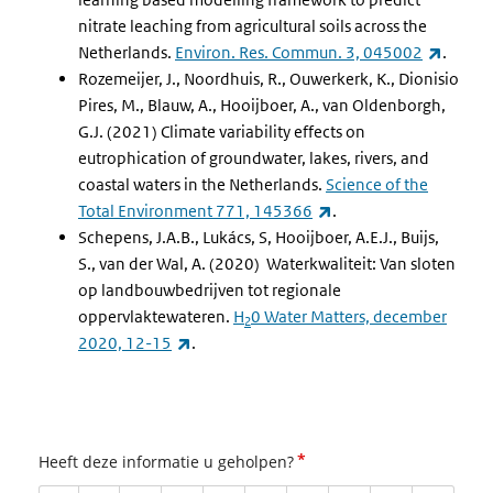
nitrate leaching from agricultural soils across the
(extern
Netherlands.
Environ. Res. Commun. 3, 045002
.
Rozemeijer, J., Noordhuis, R., Ouwerkerk, K., Dionisio
Pires, M., Blauw, A., Hooijboer, A., van Oldenborgh,
G.J. (2021) Climate variability effects on
eutrophication of groundwater, lakes, rivers, and
coastal waters in the Netherlands.
Science of the
(externe link)
Total Environment 771, 145366
.
Schepens, J.A.B., Lukács, S, Hooijboer, A.E.J., Buijs,
S., van der Wal, A. (2020) Waterkwaliteit: Van sloten
op landbouwbedrijven tot regionale
oppervlaktewateren.
H
0 Water Matters, december
2
(externe link)
2020, 12-15
.
*
Heeft deze informatie u geholpen?