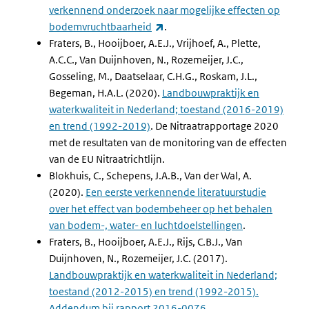
verkennend onderzoek naar mogelijke effecten op
(externe link)
bodemvruchtbaarheid
.
Fraters, B., Hooijboer, A.E.J., Vrijhoef, A., Plette,
A.C.C., Van Duijnhoven, N., Rozemeijer, J.C.,
Gosseling, M., Daatselaar, C.H.G., Roskam, J.L.,
Begeman, H.A.L. (2020).
Landbouwpraktijk en
waterkwaliteit in Nederland; toestand (2016-2019)
en trend (1992-2019)
. De Nitraatrapportage 2020
met de resultaten van de monitoring van de effecten
van de EU Nitraatrichtlijn.
Blokhuis, C., Schepens, J.A.B., Van der Wal, A.
(2020).
Een eerste verkennende literatuurstudie
over het effect van bodembeheer op het behalen
van bodem-, water- en luchtdoelstellingen
.
Fraters, B., Hooijboer, A.E.J., Rijs, C.B.J., Van
Duijnhoven, N., Rozemeijer, J.C. (2017).
Landbouwpraktijk en waterkwaliteit in Nederland;
toestand (2012-2015) en trend (1992-2015).
Addendum bij rapport 2016-0076
.