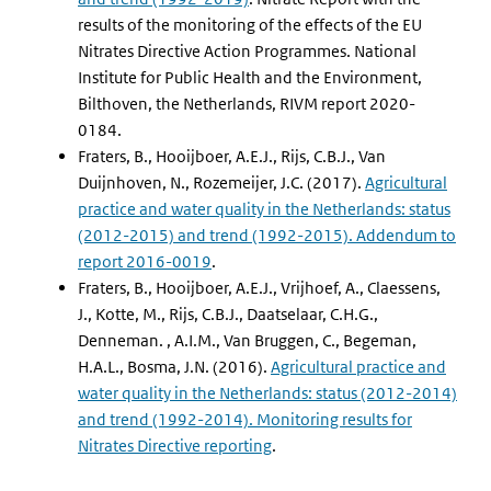
results of the monitoring of the effects of the EU
Nitrates Directive Action Programmes. National
Institute for Public Health and the Environment,
Bilthoven, the Netherlands, RIVM report 2020-
0184.
Fraters, B., Hooijboer, A.E.J., Rijs, C.B.J., Van
Duijnhoven, N., Rozemeijer, J.C. (2017).
Agricultural
practice and water quality in the Netherlands: status
(2012-2015) and trend (1992-2015). Addendum to
report 2016-0019
.
Fraters, B., Hooijboer, A.E.J., Vrijhoef, A., Claessens,
J., Kotte, M., Rijs, C.B.J., Daatselaar, C.H.G.,
Denneman. , A.I.M., Van Bruggen, C., Begeman,
H.A.L., Bosma, J.N. (2016).
Agricultural practice and
water quality in the Netherlands: status (2012-2014)
and trend (1992-2014). Monitoring results for
Nitrates Directive reporting
.