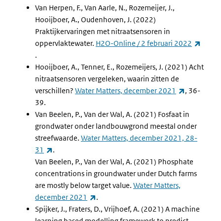
Van Herpen, F., Van Aarle, N., Rozemeijer, J.,
Hooijboer, A., Oudenhoven, J. (2022)
Praktijkervaringen met nitraatsensoren in
oppervlaktewater.
H2O-Online / 2 februari 2022
(externe link)
.
Hooijboer, A., Tenner, E., Rozemeijers, J. (2021) Acht
nitraatsensoren vergeleken, waarin zitten de
(externe li
verschillen?
Water Matters, december 2021
, 36-
39.
Van Beelen, P., Van der Wal, A. (2021) Fosfaat in
grondwater onder landbouwgrond meestal onder
streefwaarde.
Water Matters, december 2021, 28-
(externe link)
31
.
Van Beelen, P., Van der Wal, A. (2021) Phosphate
concentrations in groundwater under Dutch farms
are mostly below target value.
Water Matters,
(externe link)
december 2021
.
Spijker, J., Fraters, D., Vrijhoef, A. (2021) A machine
learning based modelling framework to predict