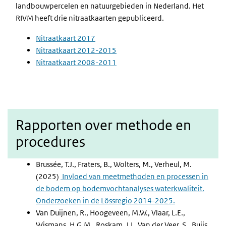
landbouwpercelen en natuurgebieden in Nederland. Het
RIVM heeft drie nitraatkaarten gepubliceerd.
Nitraatkaart 2017
Nitraatkaart 2012-2015
Nitraatkaart 2008-2011
Rapporten over methode en
procedures
Brussée, T.J., Fraters, B., Wolters, M., Verheul, M.
(2025)
Invloed van meetmethoden en processen in
de bodem op bodemvochtanalyses waterkwaliteit.
Onderzoeken in de Lössregio 2014-2025.
Van Duijnen, R., Hoogeveen, M.W., Vlaar, L.E.,
Wismans, H.G.M., Roskam, J.L, Van der Veer, S., Buijs,