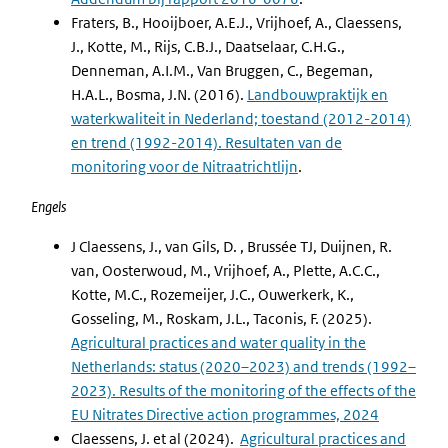
Fraters, B., Hooijboer, A.E.J., Vrijhoef, A., Claessens,
J., Kotte, M., Rijs, C.B.J., Daatselaar, C.H.G.,
Denneman, A.I.M., Van Bruggen, C., Begeman,
H.A.L., Bosma, J.N. (2016).
Landbouwpraktijk en
waterkwaliteit in Nederland; toestand (2012-2014)
en trend (1992-2014). Resultaten van de
monitoring voor de Nitraatrichtlijn
.
Engels
J Claessens, J., van Gils, D. , Brussée TJ, Duijnen, R.
van, Oosterwoud, M., Vrijhoef, A., Plette, A.C.C.,
Kotte, M.C., Rozemeijer, J.C., Ouwerkerk, K.,
Gosseling, M., Roskam, J.L., Taconis, F. (2025).
Agricultural practices and water quality in the
Netherlands: status (2020–2023) and trends (1992–
2023). Results of the monitoring of the effects of the
EU Nitrates Directive action programmes, 2024
Claessens, J. et al (2024).
Agricultural practices and