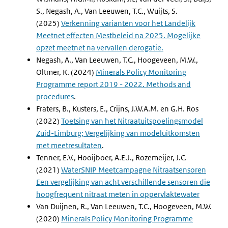
S., Negash, A., Van Leeuwen, T.C., Wuijts, S.
(2025)
Verkenning varianten voor het Landelijk
Meetnet effecten Mestbeleid na 2025. Mogelijke
opzet meetnet na vervallen derogatie.
Negash, A., Van Leeuwen, T.C., Hoogeveen, M.W.,
Oltmer, K. (2024)
Minerals Policy Monitoring
Programme report 2019 - 2022. Methods and
procedures
.
Fraters, B., Kusters, E., Crijns, J.W.A.M. en G.H. Ros
(2022)
Toetsing van het Nitraatuitspoelingsmodel
Zuid-Limburg; Vergelijking van modeluitkomsten
met meetresultaten
.
Tenner, E.V., Hooijboer, A.E.J., Rozemeijer, J.C.
(2021)
WaterSNIP Meetcampagne Nitraatsensoren
Een vergelijking van acht verschillende sensoren die
hoogfrequent nitraat meten in oppervlaktewater
Van Duijnen, R., Van Leeuwen, T.C., Hoogeveen, M.W.
(2020)
Minerals Policy Monitoring Programme