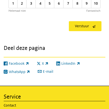
1
2
3
4
5
6
7
8
9
10
Helemaal niet
Fantastisch
Verstuur
Deel deze pagina
Facebook
X
LinkedIn
(externe link)
(externe link)
(externe link)
E-mail
WhatsApp
(externe link)
Service
Contact