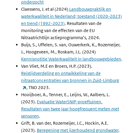
onderzocht
Claessens, J. et al (2024)
Landbouwpraktijk en
waterkwaliteit in Nederland; toestand (2020-2023)
en trend (1992-2023)
. Resultaten van de
monitoring van de effecten van de EU
Nitraatrichtlijn actieprogramma’s, 2024.
Buijs, S., Uffelen, S. van, Ouwerkerk, K., Rozemeijer,
J., Hoogeveen, M., Roskam, J.L. (2024)
Kennisnotitie Waterkwaliteit in landbouwgebieden
.
Van Vliet, M.E en Broers, H.P. (2023).
Reistijdverdeling en ontwikkeling van de
nitraatconcentraties van bronnen in Zuid-Limburg
(externe link)
, TNO 2023.
Hooijboer, A., Tenner, E., Leijns, W., Aalbers, L.
(2023).
Evaluatie WaterSNIP-proeftuinen.
Resultaten van twee jaar hoogfrequent meten met
sensoren
.
Grift, B. van der, Rozemeijer, J.C., Hockin, A.E.
(2023).
Beregening met ijzerhoudend grondwater,