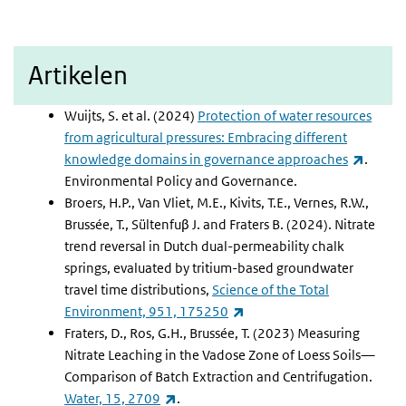
Artikelen
Wuijts, S. et al. (2024)
Protection of water resources
from agricultural pressures: Embracing different
(extern
knowledge domains in governance approaches
.
Environmental Policy and Governance.
Broers, H.P., Van Vliet, M.E., Kivits, T.E., Vernes, R.W.,
Brussée, T., Sültenfuβ J. and Fraters B. (2024).
Nitrate
trend reversal in Dutch dual-permeability chalk
springs, evaluated by tritium-based groundwater
travel time distributions,
Science of the Total
(externe link)
Environment, 951, 175250
Fraters, D., Ros, G.H., Brussée, T. (2023) Measuring
Nitrate Leaching in the Vadose Zone of Loess Soils—
Comparison of Batch Extraction and Centrifugation.
(externe link)
Water, 15, 2709
.