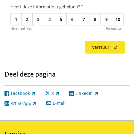
*
Heeft deze informatie u geholpen?
1
2
3
4
5
6
7
8
9
10
Helemaal niet
Fantastisch
Verstuur
Deel deze pagina
Facebook
X
LinkedIn
(externe link)
(externe link)
(externe link)
E-mail
WhatsApp
(externe link)
Service