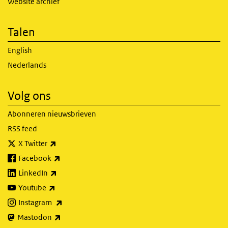
Website archief
Talen
English
Nederlands
Volg ons
Abonneren nieuwsbrieven
RSS feed
(externe link)
X Twitter
(externe link)
Facebook
(externe link)
LinkedIn
(externe link)
Youtube
(externe link)
Instagram
(externe link)
Mastodon