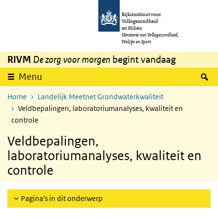
Overslaan en naar de inhoud gaan
Direct naar de hoofdnavigatie
Rijksinstituut voor
Volksgezondheid
en Milieu
Ministerie van Volksgezondheid,
Welzijn en Sport
RIVM
De zorg voor morgen
begint vandaag
Z
Menu
Home
Landelijk Meetnet Grondwaterkwaliteit
Veldbepalingen, laboratoriumanalyses, kwaliteit en
controle
Veldbepalingen,
laboratoriumanalyses, kwaliteit en
controle
Pagina's in dit onderwerp