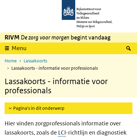
Overslaan en naar de inhoud gaan
Direct naar de hoofdnavigatie
Rijksinstituut voor
Volksgezondheid
en Milieu
Ministerie van Volksgezondheid,
Welzijn en Sport
RIVM
De zorg voor morgen
begint vandaag
Z
Menu
Home
Lassakoorts
Lassakoorts - informatie voor professionals
Lassakoorts - informatie voor
professionals
Pagina's in dit onderwerp
Hier vinden zorgprofessionals informatie over
lassakoorts, zoals de
LCI
-richtlijn en diagnostiek