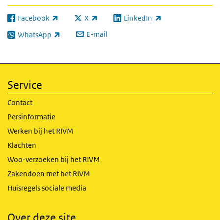
Facebook
X
LinkedIn
(externe link)
(externe link)
(externe link)
E-mail
WhatsApp
(externe link)
Service
Contact
Persinformatie
Werken bij het RIVM
Klachten
Woo-verzoeken bij het RIVM
Zakendoen met het RIVM
Huisregels sociale media
Over deze site