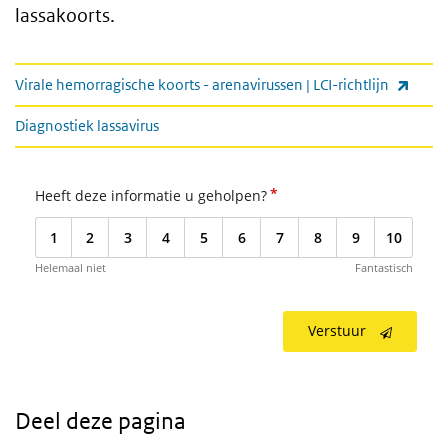
lassakoorts.
Informatie voor professionals
(exter
Virale hemorragische koorts - arenavirussen | LCI-richtlijn
Diagnostiek lassavirus
*
Heeft deze informatie u geholpen?
1
2
3
4
5
6
7
8
9
10
Helemaal niet
Fantastisch
Verstuur
Deel deze pagina