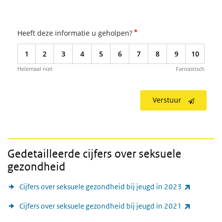
*
Heeft deze informatie u geholpen?
1
2
3
4
5
6
7
8
9
10
Helemaal niet
Fantastisch
Verstuur
Gedetailleerde cijfers over seksuele
gezondheid
(externe l
Cijfers over seksuele gezondheid bij jeugd in 2023
(externe l
Cijfers over seksuele gezondheid bij jeugd in 2021