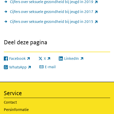
(externe l
Cijfers over seksuele gezondheid bij jeugd in 2019
(externe l
Cijfers over seksuele gezondheid bij jeugd in 2017
(externe l
Cijfers over seksuele gezondheid bij jeugd in 2015
Deel deze pagina
Facebook
X
LinkedIn
(externe link)
(externe link)
(externe link)
E-mail
WhatsApp
(externe link)
Service
Contact
Persinformatie