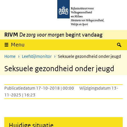
Overslaan en naar de inhoud gaan
Direct naar de hoofdnavigatie
Rijksinstituut voor
Volksgezondheid
en Milieu
Ministerie van Volksgezondheid,
Welzijn en Sport
RIVM
De zorg voor morgen
begint vandaag
Z
Menu
Home
Leefstijlmonitor
Seksuele gezondheid onder jeugd
Seksuele gezondheid onder jeugd
Publicatiedatum 17-10-2018 | 00:00
Wijzigingsdatum 13-
11-2025 | 16:23
Huidige situatie