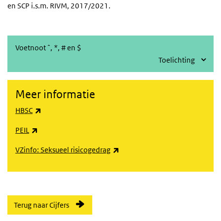
en
SCP
i.s.m. RIVM, 2017/2021.
Voetnoot ˆ, *, # en $
Toelichting
Meer informatie
(externe link)
HBSC
(externe link)
PEIL
(externe link)
VZinfo: Seksueel risicogedrag
Terug naar Cijfers