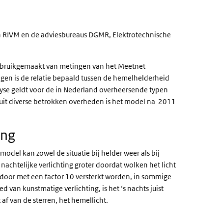
an RIVM en de adviesbureaus DGMR, Elektrotechnische
gebruikgemaakt van metingen van het Meetnet
en is de relatie bepaald tussen de hemelhelderheid
alyse geldt voor de in Nederland overheersende typen
uit diverse betrokken overheden is het model na 2011
ing
del kan zowel de situatie bij helder weer als bij
nachtelijke verlichting groter doordat wolken het licht
door met een factor 10 versterkt worden, in sommige
 van kunstmatige verlichting, is het ‘s nachts juist
af van de sterren, het hemellicht.