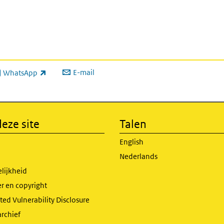
E-mail
WhatsApp
xterne link)
eze site
Talen
English
Nederlands
lijkheid
r en copyright
ed Vulnerability Disclosure
archief