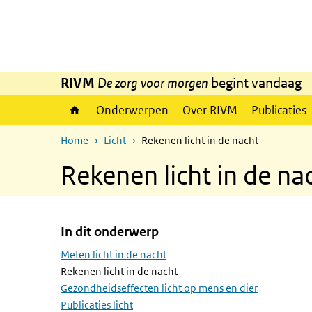
Overslaan en naar de inhoud gaan
Direct naar de hoofdnavigatie
RIVM
De zorg voor morgen
begint vandaag
Onderwerpen
Over RIVM
Publicaties
Home
Licht
Rekenen licht in de nacht
Rekenen licht in de na
In dit onderwerp
Overslaan menu In dit onderwerp
Meten licht in de nacht
(Actieve pagina)
Rekenen licht in de nacht
Gezondheidseffecten licht op mens en dier
Publicaties licht