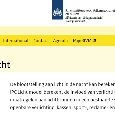
Rijksinstituut voor Volksgezondhe
en Milieu
Ministerie van Volksgezondheid,
Welzijn en Sport
(externe l
International
Contact
Agenda
MijnRIVM
cht
De blootstelling aan licht in de nacht kan bere
IPOLicht model berekent de invloed van verlichti
maatregelen aan lichtbronnen in een bestaande s
openbare verlichting, kassen, sport-, reclame- en