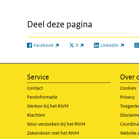
Deel deze pagina
Facebook
X
LinkedIn
(externe link)
(externe link)
(externe link)
(e
Service
Over d
Contact
Cookies
Persinformatie
Privacy
Werken bij het RIVM
Toeganke
Klachten
Disclaime
Woo-verzoeken bij het RIVM
Coordinat
Zakendoen met het RIVM
Website 