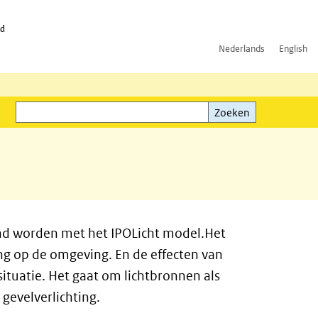
id
Nederlands
English
Zoeken
ink)
Zoeken
kend worden met het IPOLicht model.Het
ng op de omgeving. En de effecten van
ituatie. Het gaat om lichtbronnen als
 gevelverlichting.