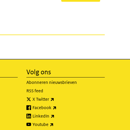
Volg ons
Abonneren nieuwsbrieven
RSS feed
(externe link)
X Twitter
(externe link)
Facebook
(externe link)
LinkedIn
(externe link)
Youtube