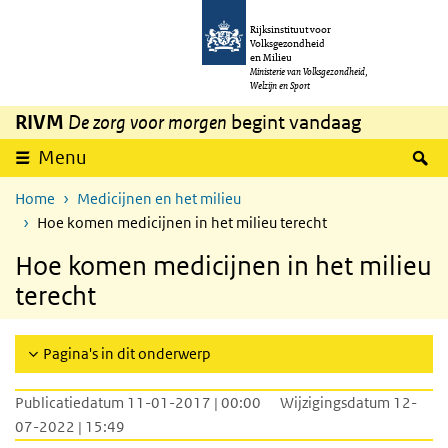
Overslaan en naar de inhoud gaan
Direct naar de hoofdnavigatie
Rijksinstituut voor
Volksgezondheid
en Milieu
Ministerie van Volksgezondheid,
Welzijn en Sport
RIVM
De zorg voor morgen
begint vandaag
Z
Menu
Home
Medicijnen en het milieu
Hoe komen medicijnen in het milieu terecht
Hoe komen medicijnen in het milieu
terecht
Pagina's in dit onderwerp
Publicatiedatum 11-01-2017 | 00:00
Wijzigingsdatum 12-
07-2022 | 15:49