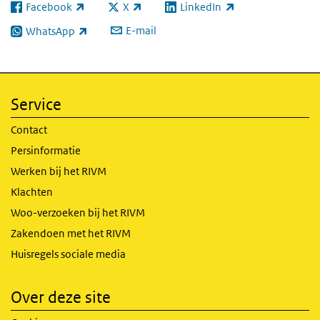
Facebook
X
LinkedIn
(externe link)
(externe link)
(externe link)
E-mail
WhatsApp
(externe link)
Service
Contact
Persinformatie
Werken bij het RIVM
Klachten
Woo-verzoeken bij het RIVM
Zakendoen met het RIVM
Huisregels sociale media
Over deze site