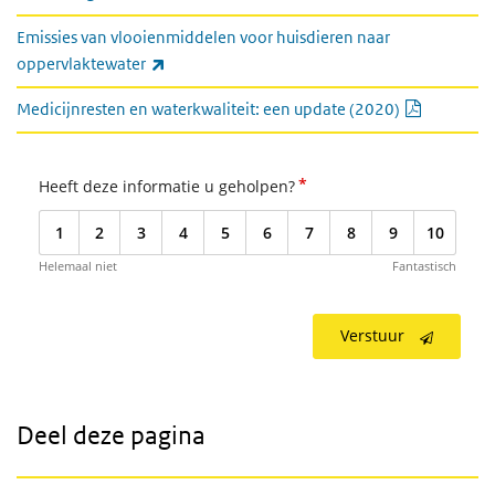
Emissies van vlooienmiddelen voor huisdieren naar
(externe link)
oppervlaktewater
PDF docu
Medicijnresten en waterkwaliteit: een update (2020)
*
Heeft deze informatie u geholpen?
1
2
3
4
5
6
7
8
9
10
Helemaal niet
Fantastisch
Verstuur
Deel deze pagina