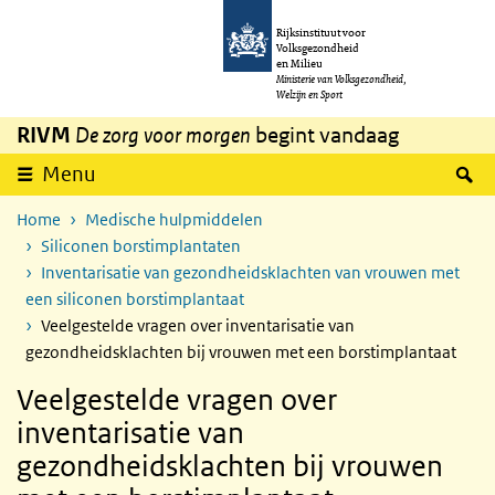
Overslaan en naar de inhoud gaan
Direct naar de hoofdnavigatie
Rijksinstituut voor
Volksgezondheid
en Milieu
Ministerie van Volksgezondheid,
Welzijn en Sport
RIVM
De zorg voor morgen
begint vandaag
Z
Menu
Home
Medische hulpmiddelen
Siliconen borstimplantaten
Inventarisatie van gezondheidsklachten van vrouwen met
een siliconen borstimplantaat
Veelgestelde vragen over inventarisatie van
gezondheidsklachten bij vrouwen met een borstimplantaat
Veelgestelde vragen over
inventarisatie van
gezondheidsklachten bij vrouwen