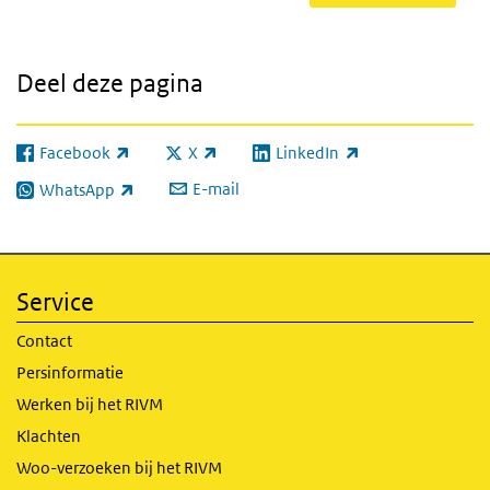
Deel deze pagina
Facebook
X
LinkedIn
(externe link)
(externe link)
(externe link)
E-mail
WhatsApp
(externe link)
Service
Contact
Persinformatie
Werken bij het RIVM
Klachten
Woo-verzoeken bij het RIVM