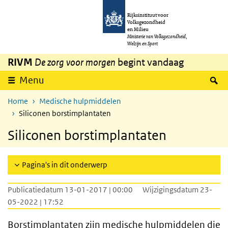
Overslaan en naar de inhoud gaan
Direct naar de hoofdnavigatie
Rijksinstituut voor
Volksgezondheid
en Milieu
Ministerie van Volksgezondheid,
Welzijn en Sport
RIVM
De zorg voor morgen
begint vandaag
Z
Menu
Home
Medische hulpmiddelen
Siliconen borstimplantaten
Siliconen borstimplantaten
Pagina's in dit onderwerp
Publicatiedatum 13-01-2017 | 00:00
Wijzigingsdatum 23-
05-2022 | 17:52
Borstimplantaten zijn medische hulpmiddelen die