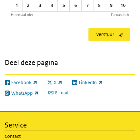
1
2
3
4
5
6
7
8
9
10
Helemaal niet
Fantastisch
Verstuur
Deel deze pagina
Facebook
X
LinkedIn
(externe link)
(externe link)
(externe link)
E-mail
WhatsApp
(externe link)
Service
Contact