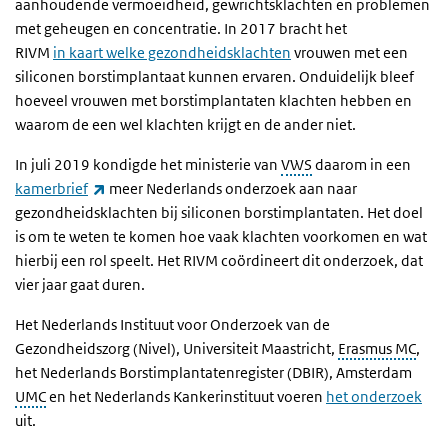
aanhoudende vermoeidheid, gewrichtsklachten en problemen
met geheugen en concentratie. In 2017 bracht het
RIVM
in
kaart welke gezondheidsklachten
vrouwen met een
siliconen borstimplantaat kunnen ervaren. Onduidelijk bleef
hoeveel vrouwen met borstimplantaten klachten hebben en
waarom de een wel klachten krijgt en de ander niet.
In juli 2019 kondigde het ministerie van
VWS
daarom in een
(externe link)
kamerbrief
meer Nederlands onderzoek aan naar
gezondheidsklachten bij siliconen borstimplantaten. Het doel
is om te weten te komen hoe vaak klachten voorkomen en wat
hierbij een rol speelt. Het RIVM coördineert dit onderzoek, dat
vier jaar gaat duren.
Het Nederlands Instituut voor Onderzoek van de
Gezondheidszorg (Nivel), Universiteit Maastricht,
Erasmus MC
,
het Nederlands Borstimplantatenregister (DBIR), Amsterdam
UMC
en het Nederlands Kankerinstituut voeren
het onderzoek
uit.