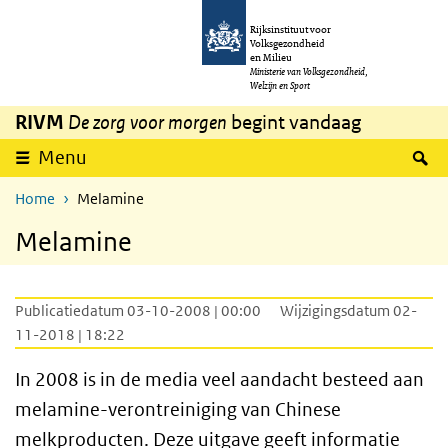
Overslaan en naar de inhoud gaan
Direct naar de hoofdnavigatie
Rijksinstituut voor
Volksgezondheid
en Milieu
Ministerie van Volksgezondheid,
Welzijn en Sport
RIVM
De zorg voor morgen
begint vandaag
Z
Menu
Home
Melamine
Melamine
Publicatiedatum 03-10-2008 | 00:00
Wijzigingsdatum 02-
11-2018 | 18:22
In 2008 is in de media veel aandacht besteed aan
melamine-verontreiniging van Chinese
melkproducten. Deze uitgave geeft informatie