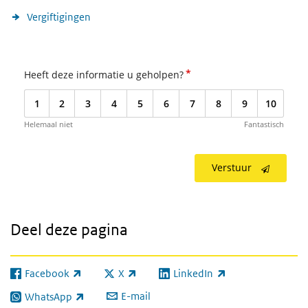
Vergiftigingen
*
Heeft deze informatie u geholpen?
1
2
3
4
5
6
7
8
9
10
Helemaal niet
Fantastisch
Verstuur
Deel deze pagina
Facebook
X
LinkedIn
(externe link)
(externe link)
(externe link)
E-mail
WhatsApp
(externe link)