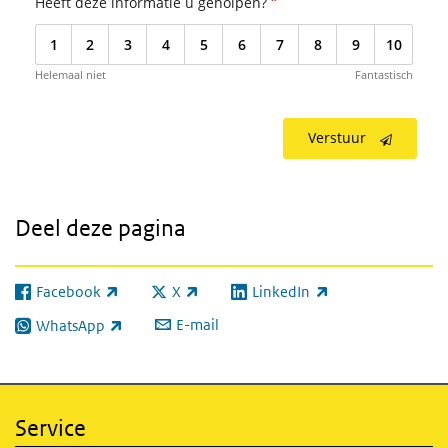
*
Heeft deze informatie u geholpen?
1
2
3
4
5
6
7
8
9
10
Helemaal niet
Fantastisch
Verstuur
Deel deze pagina
Facebook
X
LinkedIn
(externe link)
(externe link)
(externe link)
E-mail
WhatsApp
(externe link)
Service