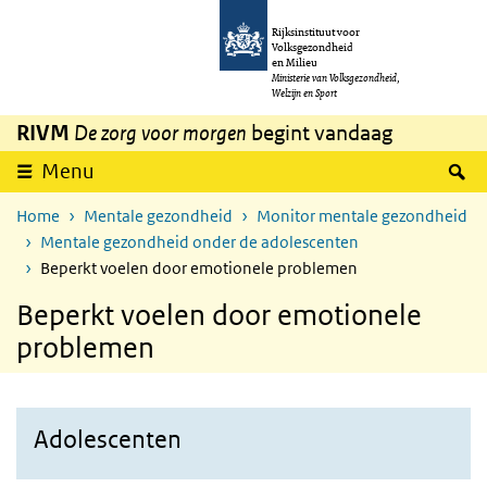
Overslaan en naar de inhoud gaan
Direct naar de hoofdnavigatie
Rijksinstituut voor
Volksgezondheid
en Milieu
Ministerie van Volksgezondheid,
Welzijn en Sport
RIVM
De zorg voor morgen
begint vandaag
Z
Menu
Home
Mentale gezondheid
Monitor mentale gezondheid
Mentale gezondheid onder de adolescenten
Beperkt voelen door emotionele problemen
Beperkt voelen door emotionele
problemen
Adolescenten