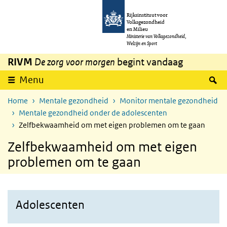
Overslaan en naar de inhoud gaan
Direct naar de hoofdnavigatie
Rijksinstituut voor
Volksgezondheid
en Milieu
Ministerie van Volksgezondheid,
Welzijn en Sport
RIVM
De zorg voor morgen
begint vandaag
Z
Menu
Home
Mentale gezondheid
Monitor mentale gezondheid
Mentale gezondheid onder de adolescenten
Zelfbekwaamheid om met eigen problemen om te gaan
Zelfbekwaamheid om met eigen
problemen om te gaan
Adolescenten