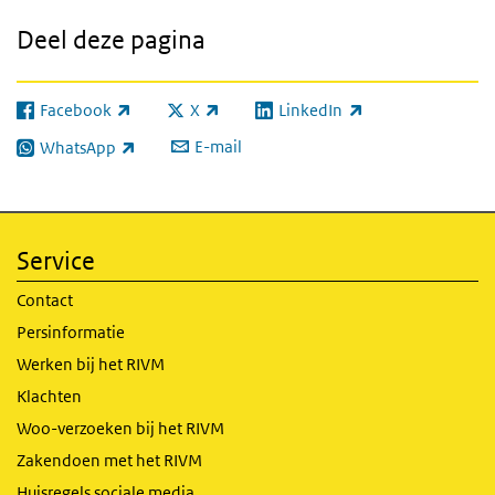
Deel deze pagina
Facebook
X
LinkedIn
(externe link)
(externe link)
(externe link)
E-mail
WhatsApp
(externe link)
Service
Contact
Persinformatie
Werken bij het RIVM
Klachten
Woo-verzoeken bij het RIVM
Zakendoen met het RIVM
Huisregels sociale media