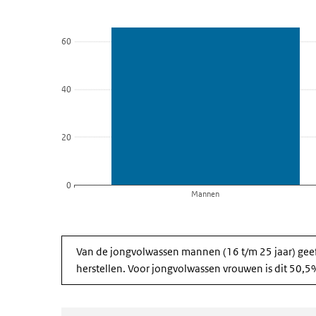
Bekijk als data tabel.
De grafiek heeft 1 X-as die categories weergeeft.
60
De grafiek heeft 1 Y-as die Percentage weergeeft.
40
20
0
Mannen
Einde van interactieve grafiek.
Van de jongvolwassen mannen (16 t/m 25 jaar) geef
herstellen. Voor jongvolwassen vrouwen is dit 50,5