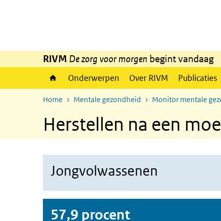
Overslaan en naar de inhoud gaan
Direct naar de hoofdnavigatie
RIVM
De zorg voor morgen
begint vandaag
Onderwerpen
Over RIVM
Publicaties
Home
Mentale gezondheid
Monitor mentale ge
Herstellen na een moei
Jongvolwassenen
57,9 procent