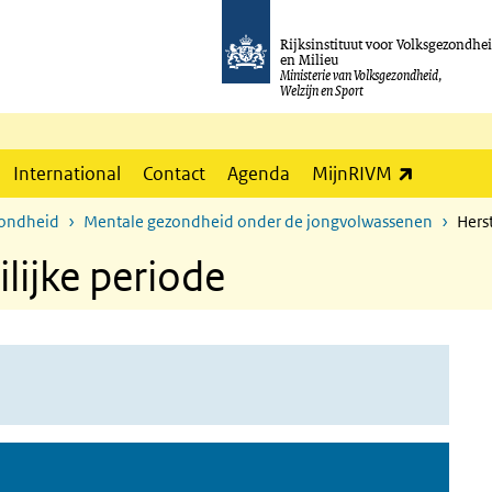
Rijksinstituut voor Volksgezondhe
en Milieu
Ministerie van Volksgezondheid,
Welzijn en Sport
(externe l
International
Contact
Agenda
MijnRIVM
zondheid
Mentale gezondheid onder de jongvolwassenen
Hers
lijke periode