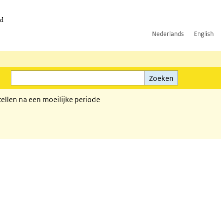
id
Nederlands
English
Zoeken
ink)
Zoeken
tellen na een moeilijke periode