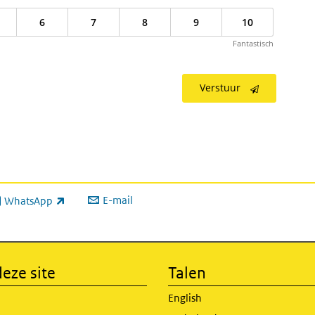
6
7
8
9
10
Fantastisch
Verstuur
E-mail
WhatsApp
xterne link)
eze site
Talen
English