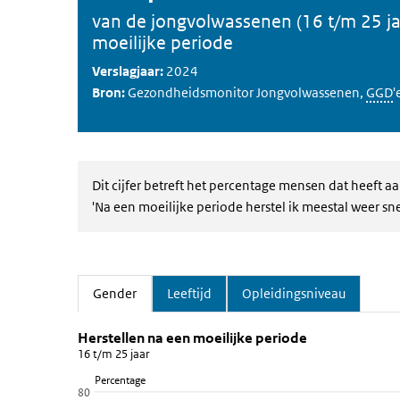
van de jongvolwassenen (16 t/m 25 jaa
moeilijke periode
Verslagjaar:
2024
Bron:
Gezondheidsmonitor Jongvolwassenen,
GGD
'
Dit cijfer betreft het percentage mensen dat heeft aa
'Na een moeilijke periode herstel ik meestal weer sne
Gender
Leeftijd
Opleidingsniveau
(Actieve tab)
Herstellen na een moeilijke perio
Gender
Sla de grafiek 'Herstellen na een moeilijke periode' ov
Herstellen na een moeilijke periode
16 t/m 25 jaar
Staaf grafiek met 2 staven.
Percentage
16 t/m 25 jaar
80