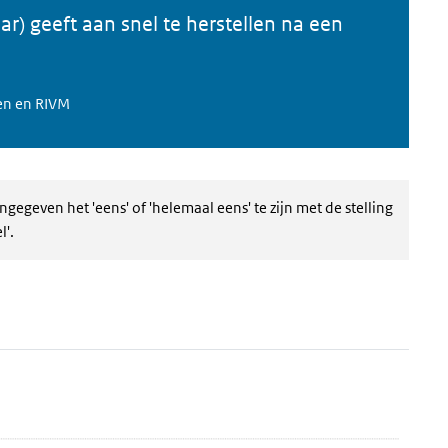
r) geeft aan snel te herstellen na een
en en RIVM
ngegeven het 'eens' of 'helemaal eens' te zijn met de stelling
l'.
de
er en ga naar de datatabel