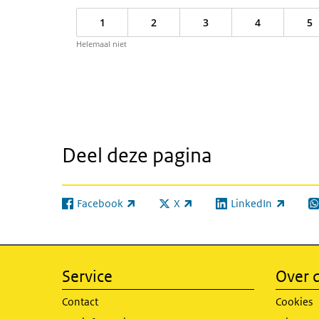
1
2
3
4
5
Helemaal niet
Deel deze pagina
Facebook
X
LinkedIn
(externe link)
(externe link)
(externe link)
(e
Service
Over d
Contact
Cookies