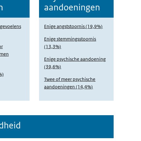
n
aandoeningen
egevoelens
Enige angststoornis (19,9%)
Enige stemmingsstoornis
or
(13,3%)
emen
Enige psychische aandoening
(39,6%)
%)
Twee of meer psychische
aandoeningen (14,4%)
dheid