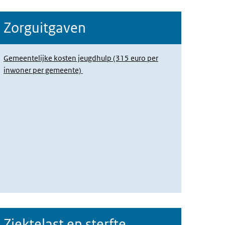
Zorguitgaven
Gemeentelijke kosten jeugdhulp (315 euro per
inwoner per gemeente)
Ziektelast en sterfte