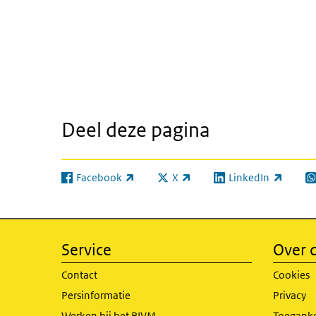
Deel deze pagina
Facebook
X
LinkedIn
(externe link)
(externe link)
(externe link)
(e
Service
Over d
Contact
Cookies
Persinformatie
Privacy
Werken bij het RIVM
Toeganke