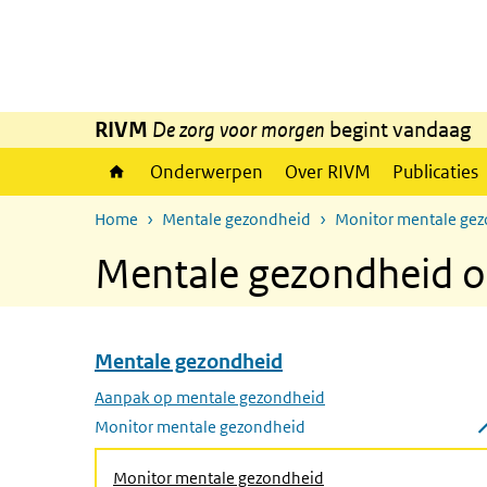
Overslaan en naar de inhoud gaan
Direct naar de hoofdnavigatie
RIVM
De zorg voor morgen
begint vandaag
Onderwerpen
Over RIVM
Publicaties
Home
Mentale gezondheid
Monitor mentale ge
Mentale gezondheid o
Mentale gezondheid
Overslaan menu Mentale gezondheid
Aanpak op mentale gezondheid
Monitor mentale gezondheid
Submenu sluiten
Monitor mentale gezondheid