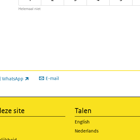
Helemaal niet
E-mail
WhatsApp
xterne link)
eze site
Talen
English
Nederlands
lijkheid