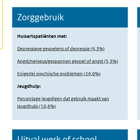
Zorggebruik
Huisartspatiënten met:
Depressieve gevoelens of depressie (4,3%)
Angst/nerveus/gespannen gevoel of angst (5,3%)
Enigerlei psychische problemen (24,0%)
Jeugdhulp:
Percentage jeugdigen dat gebruik maakt van
jeugdhulp (10,6%)
Uitval werk of school