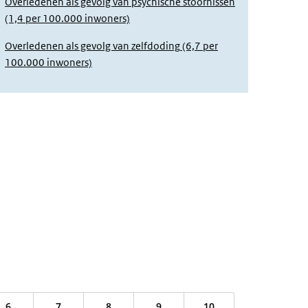
Overledenen als gevolg van psychische stoornissen
(1,4 per 100.000 inwoners)
Overledenen als gevolg van zelfdoding
(6,7 per
100.000 inwoners)
6
7
8
9
10