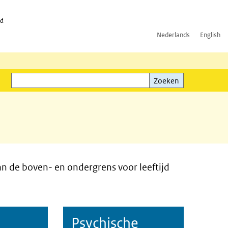
id
Nederlands
English
Zoeken
ink)
Zoeken
an de boven- en ondergrens voor leeftijd
Psychische