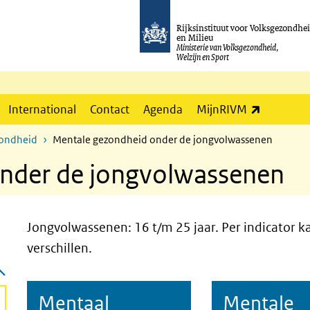
Rijksinstituut voor Volksgezondhe
en Milieu
Ministerie van Volksgezondheid,
Welzijn en Sport
(externe l
International
Contact
Agenda
MijnRIVM
zondheid
Mentale gezondheid onder de jongvolwassenen
nder de jongvolwassenen
Jongvolwassenen: 16 t/m 25 jaar. Per indicator k
verschillen.
Mentaal
Mentale