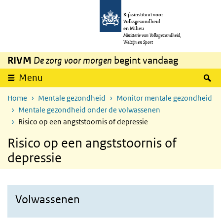
Overslaan en naar de inhoud gaan
Direct naar de hoofdnavigatie
Rijksinstituut voor
Volksgezondheid
en Milieu
Ministerie van Volksgezondheid,
Welzijn en Sport
RIVM
De zorg voor morgen
begint vandaag
Z
Menu
Home
Mentale gezondheid
Monitor mentale gezondheid
Mentale gezondheid onder de volwassenen
Risico op een angststoornis of depressie
Risico op een angststoornis of
depressie
Volwassenen