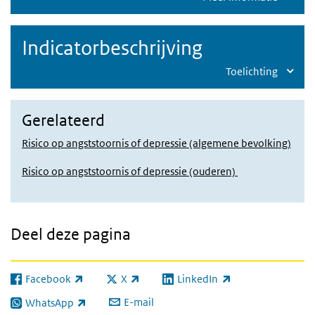
Indicatorbeschrijving
Toelichting
Gerelateerd
Risico op angststoornis of depressie (algemene bevolking)
Risico op angststoornis of depressie (ouderen)
Deel deze pagina
Facebook
X
LinkedIn
(externe link)
(externe link)
(externe link)
E-mail
WhatsApp
(externe link)