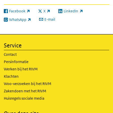
Facebook
X
LinkedIn
(externe link)
(externe link)
(externe link)
E-mail
WhatsApp
(externe link)
Service
Contact
Persinformatie
Werken bij het RIVM
Klachten
Woo-verzoeken bij het RIVM
Zakendoen met het RIVM
Huisregels sociale media