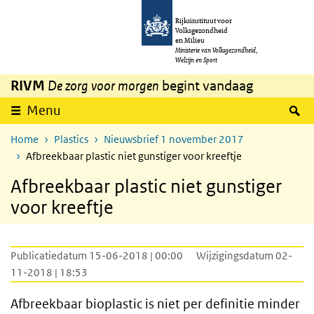
Overslaan en naar de inhoud gaan
Direct naar de hoofdnavigatie
Rijksinstituut voor
Volksgezondheid
en Milieu
Ministerie van Volksgezondheid,
Welzijn en Sport
RIVM
De zorg voor morgen
begint vandaag
Z
Menu
Home
Plastics
Nieuwsbrief 1 november 2017
Afbreekbaar plastic niet gunstiger voor kreeftje
Afbreekbaar plastic niet gunstiger
voor kreeftje
Publicatiedatum 15-06-2018 | 00:00
Wijzigingsdatum 02-
11-2018 | 18:53
Afbreekbaar bioplastic is niet per definitie minder