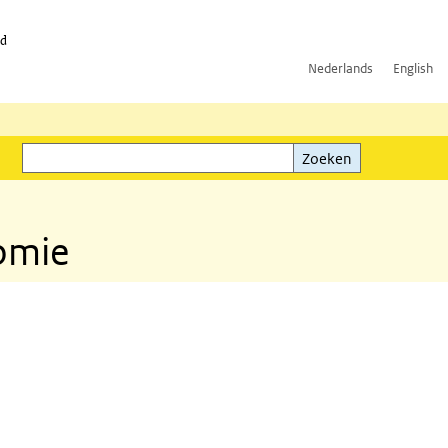
id
Nederlands
English
Zoeken
ink)
Zoeken
nomie