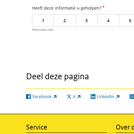
*
Heeft deze informatie u geholpen?
1
2
3
4
5
Helemaal niet
Deel deze pagina
Facebook
X
LinkedIn
(externe link)
(externe link)
(externe link)
(e
Service
Over d