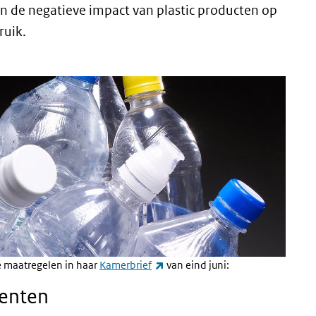
n de negatieve impact van plastic producten op
ruik.
(externe link)
e maatregelen in haar
Kamerbrief
van eind juni:
centen