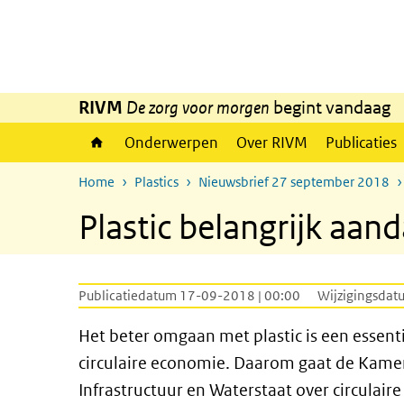
Overslaan en naar de inhoud gaan
Direct naar de hoofdnavigatie
RIVM
De zorg voor morgen
begint vandaag
Onderwerpen
Over RIVM
Publicaties
Home
Plastics
Nieuwsbrief 27 september 2018
Plastic belangrijk aan
Publicatiedatum 17-09-2018 | 00:00
Wijzigingsdat
Het beter omgaan met plastic is een essent
circulaire economie. Daarom gaat de Kamerb
Infrastructuur en Waterstaat over circulaire