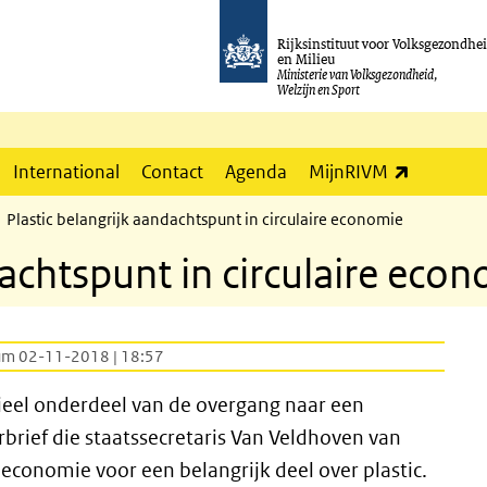
Rijksinstituut voor Volksgezondhe
en Milieu
Ministerie van Volksgezondheid,
Welzijn en Sport
(externe l
International
Contact
Agenda
MijnRIVM
Plastic belangrijk aandachtspunt in circulaire economie
dachtspunt in circulaire eco
um 02-11-2018 | 18:57
ieel onderdeel van de overgang naar een
rief die staatssecretaris Van Veldhoven van
 economie voor een belangrijk deel over plastic.