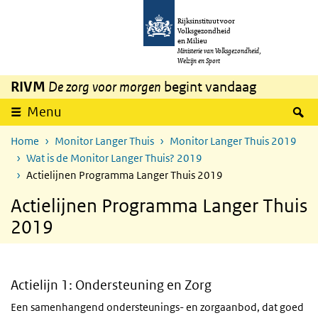
Overslaan en naar de inhoud gaan
Direct naar de hoofdnavigatie
Rijksinstituut voor
Volksgezondheid
en Milieu
Ministerie van Volksgezondheid,
Welzijn en Sport
RIVM
De zorg voor morgen
begint vandaag
Z
Menu
Home
Monitor Langer Thuis
Monitor Langer Thuis 2019
Wat is de Monitor Langer Thuis? 2019
Actielijnen Programma Langer Thuis 2019
Actielijnen Programma Langer Thuis
2019
Actielijn 1: Ondersteuning en Zorg
Een samenhangend ondersteunings- en zorgaanbod, dat goed