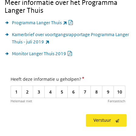
Meer informatie over het Programma
Langer Thuis
PDF document
(externe link)
Programma Langer Thuis
Kamerbrief over voortgangsrapportage Programma Langer
(externe link)
Thuis - juli 2019
PDF document
Monitor Langer Thuis 2019
*
Heeft deze informatie u geholpen?
1
2
3
4
5
6
7
8
9
10
Helemaal niet
Fantastisch
Verstuur