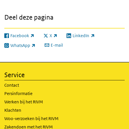
Deel deze pagina
Facebook
X
LinkedIn
(externe link)
(externe link)
(externe link)
E-mail
WhatsApp
(externe link)
Service
Contact
Persinformatie
Werken bij het RIVM
Klachten
Woo-verzoeken bij het RIVM
Zakendoen met het RIVM