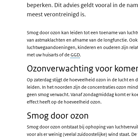
beperken. Dit advies geldt vooral in de na
meest verontreinigd is.
Smog door ozon kan leiden tot een toename van lucht
van astmaklachten en afname van de longfunctie. Ook 
luchtwegaandoeningen, kinderen en ouderen zijn relat
met uw huisarts of de
GGD
.
Ozonverwachting voor kome
​​Op zaterdag stijgt de hoeveelheid ozon in de lucht en
leiden. In het noorden zijn de concentraties ozon min
geen smog verwacht. Vanaf zondagmiddag komt er koele
effect heeft op de hoeveelheid ozon. ​
Smog door ozon
Smog door ozon ontstaat bij ophoping van luchtvervuil
voor als er weinig (veelal zuidoostelijke) wind staat. De