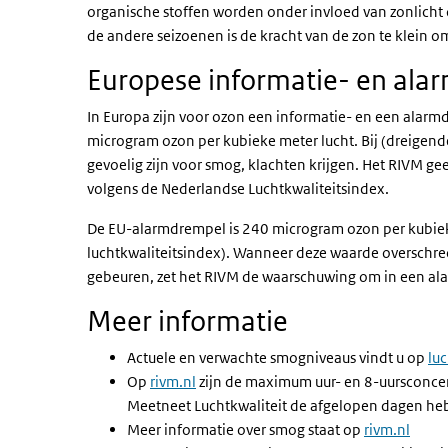
organische stoffen worden onder invloed van zonlich
de andere seizoenen is de kracht van de zon te klein 
Europese informatie- en ala
In Europa zijn voor ozon een informatie- en een alarm
microgram ozon per kubieke meter lucht. Bij (dreigen
gevoelig zijn voor smog, klachten krijgen. Het RIVM gee
volgens de Nederlandse Luchtkwaliteitsindex.
De EU-alarmdrempel is 240 microgram ozon per kubieke
luchtkwaliteitsindex). Wanneer deze waarde overschrede
gebeuren, zet het RIVM de waarschuwing om in een al
Meer informatie
Actuele en verwachte smogniveaus vindt u op
lu
Op
rivm.nl
zijn de maximum uur- en 8-uursconcent
Meetneet Luchtkwaliteit de afgelopen dagen h
Meer informatie over smog staat op
rivm.nl