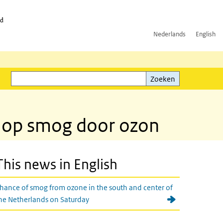
id
Nederlands
English
Zoeken
ink)
Zoeken
s op smog door ozon
This news in English
hance of smog from ozone in the south and center of
he Netherlands on Saturday