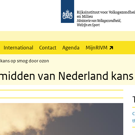
Rijksinstituut voor Volksgezondhe
en Milieu
Ministerie van Volksgezondheid,
Welzijn en Sport
(externe l
International
Contact
Agenda
MijnRIVM
 kans op smog door ozon
n midden van Nederland kan
C
t