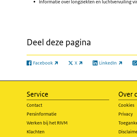
Informatie over longziekten en luchtvervuiling vi
Deel deze pagina
Facebook
X
LinkedIn
(externe link)
(externe link)
(externe link)
(e
Service
Over d
Contact
Cookies
Persinformatie
Privacy
Werken bij het RIVM
Toeganke
Klachten
Disclaime