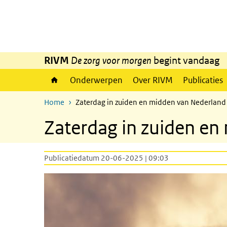
Overslaan en naar de inhoud gaan
Direct naar de hoofdnavigatie
RIVM
De zorg voor morgen
begint vandaag
Onderwerpen
Over RIVM
Publicaties
Home
Zaterdag in zuiden en midden van Nederland
Zaterdag in zuiden e
Publicatiedatum 20-06-2025 | 09:03