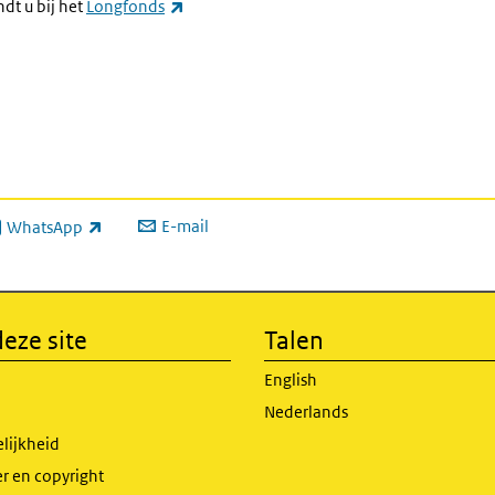
(externe link)
ndt u bij het
Longfonds
E-mail
WhatsApp
xterne link)
eze site
Talen
English
Nederlands
lijkheid
r en copyright