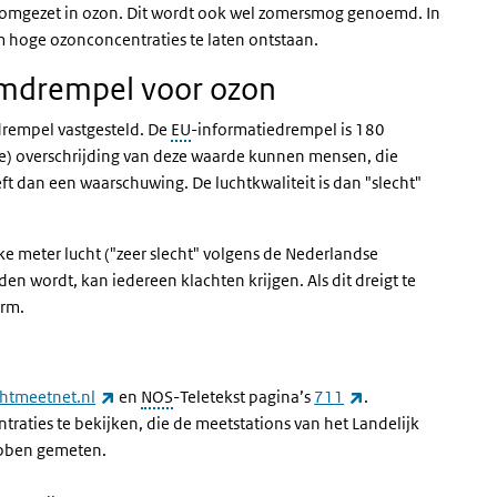
t omgezet in ozon. Dit wordt ook wel zomersmog genoemd. In
om hoge ozonconcentraties te laten ontstaan.
rmdrempel voor ozon
drempel vastgesteld. De
EU
-informatiedrempel is 180
de) overschrijding van deze waarde kunnen mensen, die
ft dan een waarschuwing. De luchtkwaliteit is dan "slecht"
 meter lucht ("zeer slecht" volgens de Nederlandse
n wordt, kan iedereen klachten krijgen. Als dit dreigt te
arm.
(externe link)
(externe link)
chtmeetnet.nl
en
NOS
-Teletekst pagina’s
711
.
raties te bekijken, die de meetstations van het Landelijk
ebben gemeten.