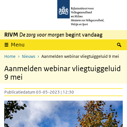
Overslaan en naar de inhoud gaan
Direct naar de hoofdnavigatie
Rijksinstituut voor
Volksgezondheid
en Milieu
Ministerie van Volksgezondheid,
Welzijn en Sport
RIVM
De zorg voor morgen
begint vandaag
Z
Menu
Home
Nieuws
Aanmelden webinar vliegtuiggeluid 9 mei
Aanmelden webinar vliegtuiggeluid
9 mei
Publicatiedatum 03-05-2023 | 12:30