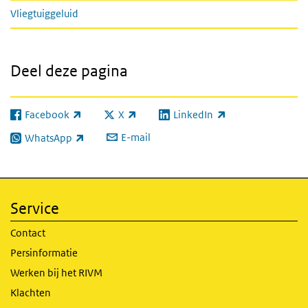
Vliegtuiggeluid
Deel deze pagina
Facebook
X
LinkedIn
(externe link)
(externe link)
(externe link)
E-mail
WhatsApp
(externe link)
Service
Contact
Persinformatie
Werken bij het RIVM
Klachten