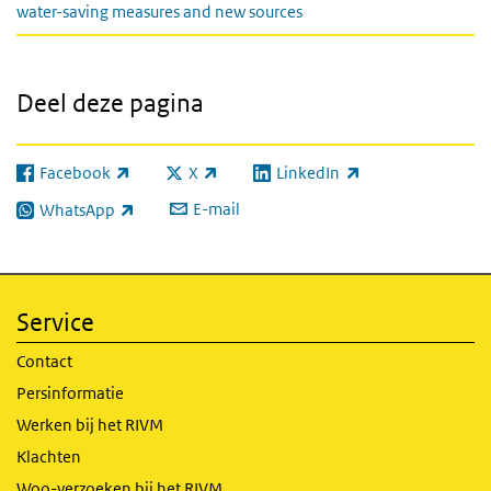
water-saving measures and new sources
Deel deze pagina
Facebook
X
LinkedIn
(externe link)
(externe link)
(externe link)
E-mail
WhatsApp
(externe link)
Service
Contact
Persinformatie
Werken bij het RIVM
Klachten
Woo-verzoeken bij het RIVM