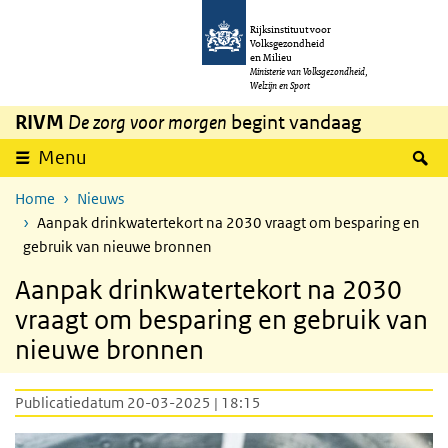
Overslaan en naar de inhoud gaan
Direct naar de hoofdnavigatie
Rijksinstituut voor
Volksgezondheid
en Milieu
Ministerie van Volksgezondheid,
Welzijn en Sport
RIVM
De zorg voor morgen
begint vandaag
Z
Menu
Home
Nieuws
Aanpak drinkwatertekort na 2030 vraagt om besparing en
gebruik van nieuwe bronnen
Aanpak drinkwatertekort na 2030
vraagt om besparing en gebruik van
nieuwe bronnen
Publicatiedatum 20-03-2025 | 18:15