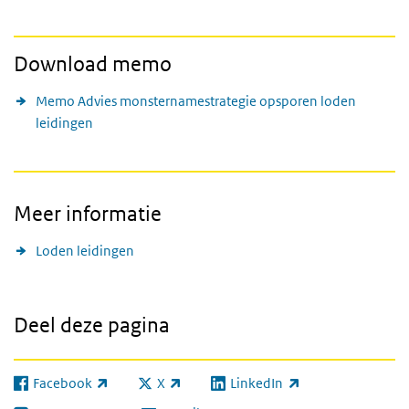
Download memo
Memo Advies monsternamestrategie opsporen loden
leidingen
Meer informatie
Loden leidingen
Deel deze pagina
Facebook
X
LinkedIn
(externe link)
(externe link)
(externe link)