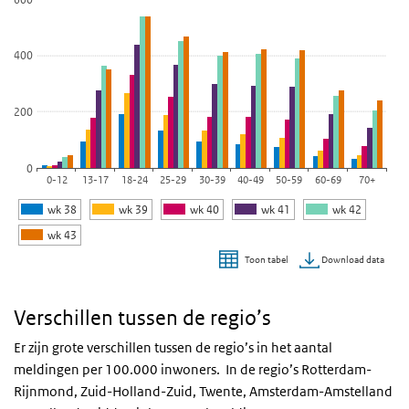
De grafiek heeft 1 Y-as die values weergeeft.
400
200
0
0-12
13-17
18-24
25-29
30-39
40-49
50-59
60-69
70+
wk 38
wk 39
wk 40
wk 41
wk 42
wk 43
Download data
Toon tabel
Einde van interactieve grafiek.
Verschillen tussen de regio’s
Er zijn grote verschillen tussen de regio’s in het aantal
meldingen per 100.000 inwoners. In de regio’s Rotterdam-
Rijnmond, Zuid-Holland-Zuid, Twente, Amsterdam-Amstelland