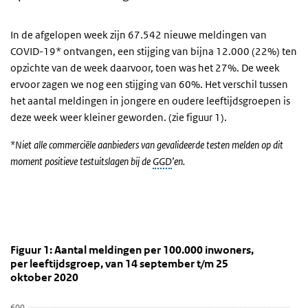
In de afgelopen week zijn 67.542 nieuwe meldingen van
COVID-19* ontvangen, een stijging van bijna 12.000 (22%) ten
opzichte van de week daarvoor, toen was het 27%. De week
ervoor zagen we nog een stijging van 60%. Het verschil tussen
het aantal meldingen in jongere en oudere leeftijdsgroepen is
deze week weer kleiner geworden. (zie figuur 1).
*Niet alle commerciële aanbieders van gevalideerde testen melden op dit
moment positieve testuitslagen bij de
GGD
’en.
Figuur 1: Aantal meldingen per 100.000 inwoners, p
Grafiek 20 oktober
Sla de grafiek 'Figuur 1: Aantal meldingen per 100.000 inwoners, 
Figuur 1: Aantal meldingen per 100.000 inwoners,
per leeftijdsgroep, van 14 september t/m 25
Staaf grafiek met 6 reeksen.
oktober 2020
Bekijk als data tabel.
De grafiek heeft 1 X-as die categories weergeeft.
600