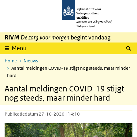
Overslaan en naar de inhoud gaan
Direct naar de hoofdnavigatie
Rijksinstituut voor
Volksgezondheid
en Milieu
Ministerie van Volksgezondheid,
Welzijn en Sport
RIVM
De zorg voor morgen
begint vandaag
Z
Menu
Home
Nieuws
Aantal meldingen COVID-19 stijgt nog steeds, maar minder
hard
Aantal meldingen COVID-19 stijgt
nog steeds, maar minder hard
Publicatiedatum 27-10-2020 | 14:10