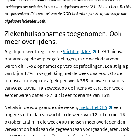
meldingen per veiligheidsregio van afgelopen week (21-27 oktober). Rechts
het percentage (%) positief van de GGD testraten per veiligheidsregio van
afgelopen kalenderweek.
Ziekenhuisopnames toegenomen. Ook
meer overlijdens.
(externe link)
Afgelopen week registreerde
Stichting NICE
1.739 nieuwe
opnames op de verpleegafdelingen, in de week daarvoor
waren dit 1.492 opnames op verpleegafdelingen. Een stijging
van bijna 17% in vergelijking met de week daarvoor. Op de
intensive care zijn de afgelopen week 333 nieuwe opnames
vanwege COVID-19 geweest op de intensive care, een week
eerder waren dat er 287, dit is een toename van 16%.
(externe lin
Net als in de voorgaande drie weken,
meldt het CBS
een
hogere sterfte dan verwacht in de week van 12 tot en met 18
oktober. Er zijn in die week 400 mensen meer overleden dan
verwacht op basis van de gegevens van voorgaande jaren. Ook