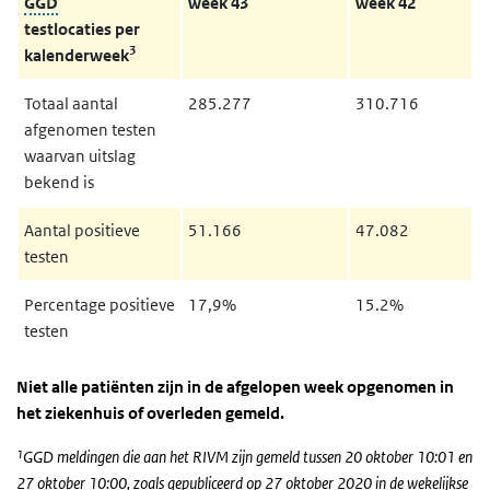
GGD
week 43
week 42
testlocaties per
3
kalenderweek
Totaal aantal
285.277
310.716
afgenomen testen
waarvan uitslag
bekend is
Aantal positieve
51.166
47.082
testen
Percentage positieve
17,9%
15.2%
testen
Niet alle patiënten zijn in de afgelopen week opgenomen in
het ziekenhuis of overleden gemeld.
¹GGD meldingen die aan het RIVM zijn gemeld tussen 20 oktober 10:01 en
27 oktober 10:00, zoals gepubliceerd op 27 oktober 2020 in de wekelijkse