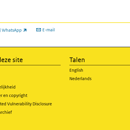
E-mail
WhatsApp
xterne link)
eze site
Talen
English
Nederlands
lijkheid
r en copyright
ed Vulnerability Disclosure
archief