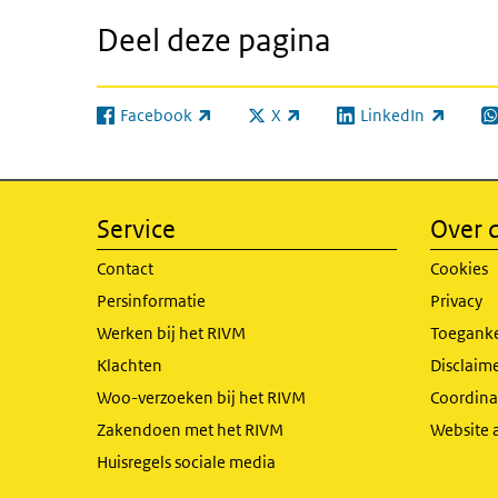
Deel deze pagina
Facebook
X
LinkedIn
(externe link)
(externe link)
(externe link)
(e
Service
Over d
Contact
Cookies
Persinformatie
Privacy
Werken bij het RIVM
Toeganke
Klachten
Disclaime
Woo-verzoeken bij het RIVM
Coordinat
Zakendoen met het RIVM
Website 
Huisregels sociale media