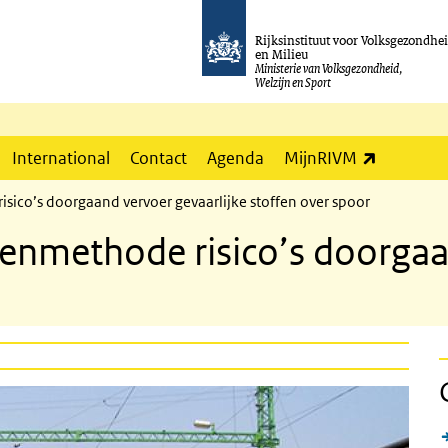
Rijksinstituut voor Volksgezondhe
en Milieu
Ministerie van Volksgezondheid,
Welzijn en Sport
(externe l
International
Contact
Agenda
MijnRIVM
isico’s doorgaand vervoer gevaarlijke stoffen over spoor
kenmethode risico’s doorgaa