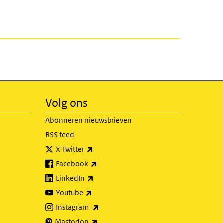
Volg ons
Abonneren nieuwsbrieven
RSS feed
(externe link)
X Twitter
(externe link)
Facebook
(externe link)
LinkedIn
(externe link)
Youtube
(externe link)
Instagram
(externe link)
Mastodon