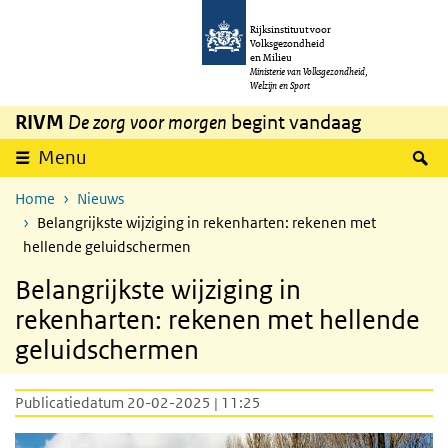
Overslaan en naar de inhoud gaan
Direct naar de hoofdnavigatie
Rijksinstituut voor
Volksgezondheid
en Milieu
Ministerie van Volksgezondheid,
Welzijn en Sport
RIVM
De zorg voor morgen
begint vandaag
Z
Menu
Home
Nieuws
Belangrijkste wijziging in rekenharten: rekenen met
hellende geluidschermen
Belangrijkste wijziging in
rekenharten: rekenen met hellende
geluidschermen
Publicatiedatum 20-02-2025 | 11:25