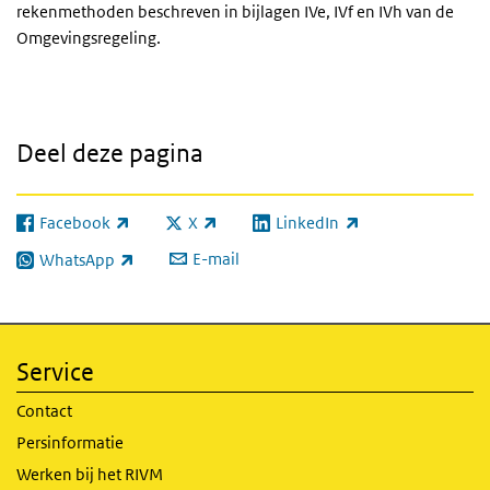
rekenmethoden beschreven in bijlagen IVe, IVf en IVh van de
Omgevingsregeling.
Deel deze pagina
Facebook
X
LinkedIn
(externe link)
(externe link)
(externe link)
E-mail
WhatsApp
(externe link)
Service
Contact
Persinformatie
Werken bij het RIVM