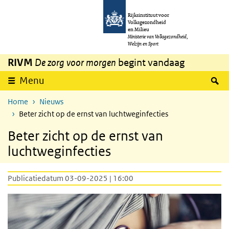
Overslaan en naar de inhoud gaan
Direct naar de hoofdnavigatie
Rijksinstituut voor
Volksgezondheid
en Milieu
Ministerie van Volksgezondheid,
Welzijn en Sport
RIVM
De zorg voor morgen
begint vandaag
Z
Menu
Home
Nieuws
Beter zicht op de ernst van luchtweginfecties
Beter zicht op de ernst van
luchtweginfecties
Publicatiedatum 03-09-2025 | 16:00