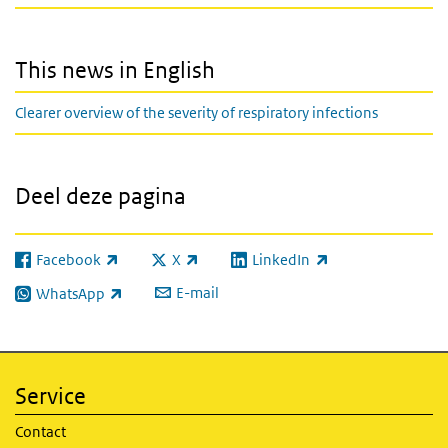
This news in English
Clearer overview of the severity of respiratory infections
Deel deze pagina
Facebook
X
LinkedIn
(externe link)
(externe link)
(externe link)
E-mail
WhatsApp
(externe link)
Service
Contact