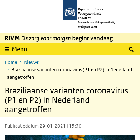
Overslaan en naar de inhoud gaan
Direct naar de hoofdnavigatie
Rijksinstituut voor
Volksgezondheid
en Milieu
Ministerie van Volksgezondheid,
Welzijn en Sport
RIVM
De zorg voor morgen
begint vandaag
Z
Menu
Home
Nieuws
Braziliaanse varianten coronavirus (P1 en P2) in Nederland
aangetroffen
Braziliaanse varianten coronavirus
(P1 en P2) in Nederland
aangetroffen
Publicatiedatum 29-01-2021 | 15:30